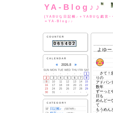
YA-Blog♪♪
(YABUな日記帳♪＋
＝YA-Blog♪♪
COUNTER
よゆー
CALENDAR
«
»
2026.8
SUN
MON
TUE
WED
THU
FRI
SAT
さて！急
-
-
-
-
-
-
1
りの
2
3
4
5
6
7
8
9
10
11
12
13
14
15
アドバン
16
17
18
19
20
21
22
数年
23
24
25
26
27
28
29
ずーっと
30
31
-
-
-
-
-
日も
めんどー
CATEGORY
て
日記帳♪
（5974件）
もうめん