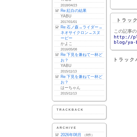
2018/04/23
Re:紅白の結果
YABU
トラッ
2017/01/01
Re:石ノ森→ライダー→
この記事の
ネオサイクロン→スヌ
http://p
ーピー
blog/ya-
かよこ
2016/05/08
Re:下見を兼ねて一杯ど
トラック
お？
YABU
2015/11/13
Re:下見を兼ねて一杯ど
お？
はーちゃん
2015/11/13
TRACKBACK
ARCHIVE
2026年08月
（8件）