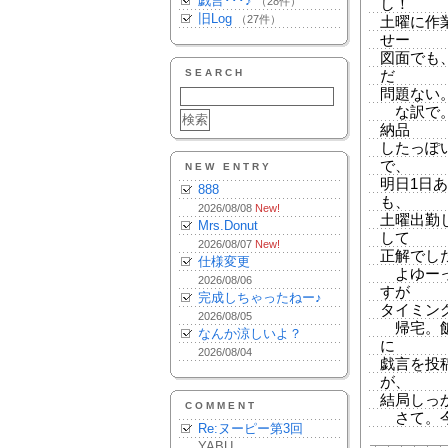
戯言･･･♪
（28件）
し！
旧Log
（27件）
土曜に作
せー
図面でも
SEARCH
だ
問題ない
な訳で。
納品
したっぽ
で、
NEW ENTRY
明日1日
888
も、
2026/08/08
New!
土曜出勤
Mrs.Donut
して
2026/08/07
New!
正解でし
仕様変更
よゆーっ
2026/08/06
すが
完成しちゃったねー♪
タイミン
2026/08/05
帰宅。飯
なんか涼しいよ？
に
2026/08/04
戯言を投
が、
結局しっか
COMMENT
さて。今
Re:ヌーピー第3回
YABU