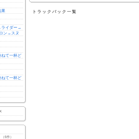
結果
トラックバック一覧
森→ライダー→
ロン→スヌ
を兼ねて一杯ど
を兼ねて一杯ど
K
（6件）