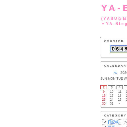
YA-
(YA
＝YA-Blo
COUNTER
CALENDAR
«
202
SUN
MON
TUE
W
-
-
-
2
3
4
9
10
11
16
17
18
23
24
25
30
31
-
CATEGORY
日記帳♪
（5