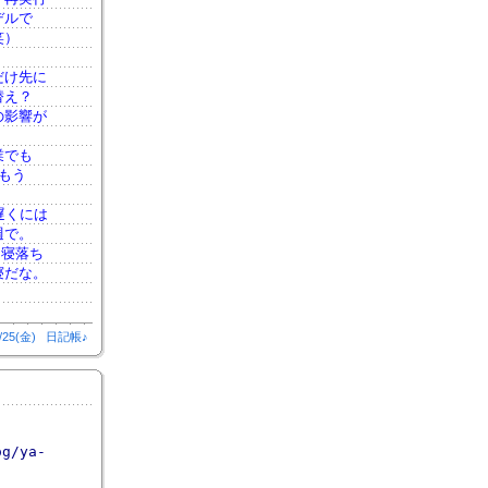
デルで
笑）
だけ先に
替え？
の影響が
業でも
もう
遅くには
週で。
 寝落ち
寝だな。
/25(金)
日記帳♪
og/ya-