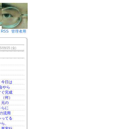
♪)÷2
RSS
管理者用
5/09/25 (金)
 今日は
会やら
すぐ完成
！（何）
、元の
さらに
の流用
ゃってる
から、
、再実行