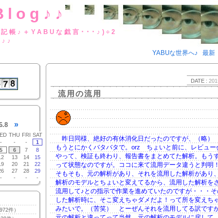
Blog♪♪
BUな日記帳♪＋YABUな戯言･･･
g♪♪
YABUな世界へ♪
最新
DATE :
201
流用の流用
»
6.8
ED
THU
FRI
SAT
昨日同様、絶好の有休消化日だったのですが、（略）
-
-
-
1
もうとにかくバタバタで。orz ちょいと前に、レビュー
5
6
7
8
やって、検証も終わり、報告書をまとめてた解析。もう
12
13
14
15
19
20
21
22
って状態なのですが。ココに来て流用データ違うと判明
26
27
28
29
そもそも、元の解析があり、それを流用した解析があり
-
-
-
-
解析のモデルとちょいと変えてるから、流用した解析を
流用して♪との指示で作業を進めていたのですが・・・そ
した解析時に、そこ変えちゃダメだよ！って所を変えち
みたいで。（苦笑） とーぜんそれを流用してる訳です
972件）
元の解析と違ってって当然。元の解析のモデルに戻して