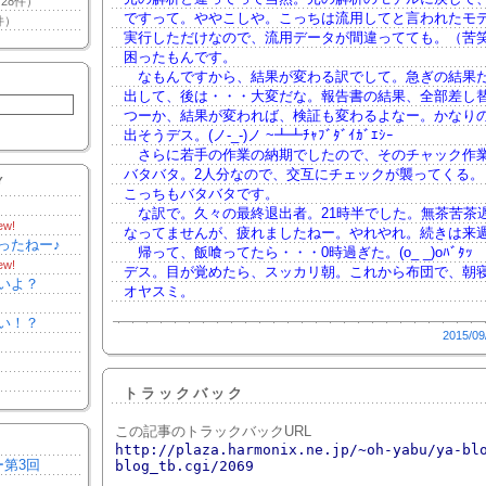
28件）
ですって。ややこしや。こっちは流用してと言われたモ
件）
実行しただけなので、流用データが間違ってても。（苦
困ったもんです。
なもんですから、結果が変わる訳でして。急ぎの結果
出して、後は・・・大変だな。報告書の結果、全部差し
つーか、結果が変われば、検証も変わるよなー。かなり
出そうデス。(ノ-_-)ノ ~┻┻ﾁｬﾌﾞﾀﾞｲｶﾞｴｼｰ
さらに若手の作業の納期でしたので、そのチャック作
バタバタ。2人分なので、交互にチェックが襲ってくる。
Y
こっちもバタバタです。
な訳で。久々の最終退出者。21時半でした。無茶苦茶
ew!
なってませんが、疲れましたねー。やれやれ。続きは来
ったねー♪
帰って、飯喰ってたら・・・0時過ぎた。(o_ _)oﾊﾞﾀｯ
ew!
デス。目が覚めたら、スッカリ朝。これから布団で、朝
いよ？
オヤスミ。
い！？
2015/09
トラックバック
この記事のトラックバックURL
http://plaza.harmonix.ne.jp/~oh-yabu/ya-bl
ー第3回
blog_tb.cgi/2069