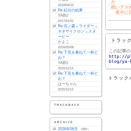
か
2018/04/23
眠いデス
Re:紅白の結果
夜中に目
YABU
2017/01/01
Re:石ノ森→ライダー→
ネオサイクロン→スヌ
ーピー
トラッ
かよこ
2016/05/08
この記事の
Re:下見を兼ねて一杯ど
http://p
お？
blog/ya-
YABU
2015/11/13
Re:下見を兼ねて一杯ど
トラック
お？
はーちゃん
2015/11/13
TRACKBACK
ARCHIVE
2026年08月
（8件）