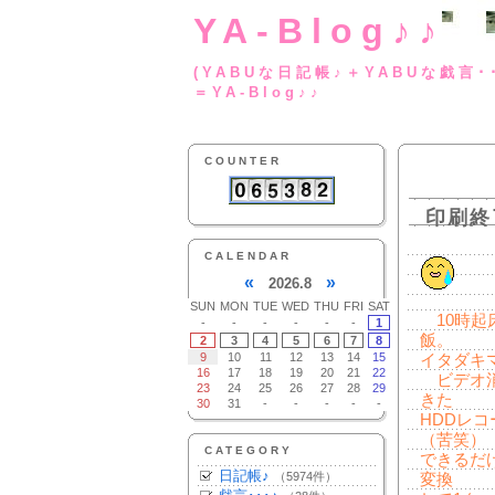
YA-Blog♪♪
(YABUな日記帳♪＋
＝YA-Blog♪♪
COUNTER
印刷終
CALENDAR
«
»
2026.8
SUN
MON
TUE
WED
THU
FRI
SAT
10時起
-
-
-
-
-
-
1
飯。
2
3
4
5
6
7
8
9
10
11
12
13
14
15
イタダキ
16
17
18
19
20
21
22
ビデオ消
23
24
25
26
27
28
29
きた
30
31
-
-
-
-
-
HDDレ
（苦笑）
CATEGORY
できるだ
日記帳♪
（5974件）
変換