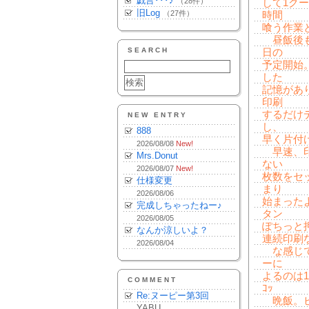
戯言･･･♪
（28件）
して1ク
旧Log
（27件）
時間
喰う作業
昼飯後も
SEARCH
日の
予定開始
した
記憶があ
印刷
するだけ
NEW ENTRY
し、
888
早く片付
2026/08/08
New!
早速、印
Mrs.Donut
ない
2026/08/07
New!
枚数をセ
仕様変更
まり
2026/08/06
始まった
完成しちゃったねー♪
タン
2026/08/05
ぽちっと
なんか涼しいよ？
連続印刷
2026/08/04
な感じで
ーに
よるのは1
COMMENT
ｺｯ
Re:ヌーピー第3回
晩飯。ビ
YABU