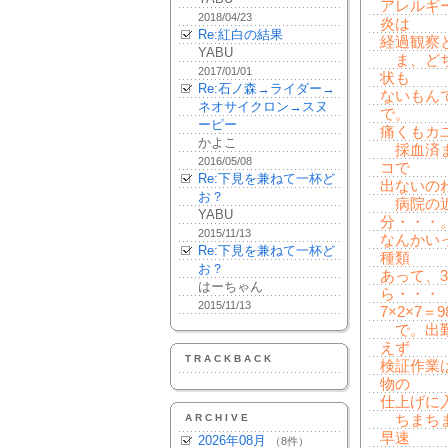
アレルギ
2018/04/23
炎は
Re:紅白の結果
経過観察
YABU
ま、どち
2017/01/01
状も
Re:石ノ森→ライダー→
ないもん
ネオサイクロン→スヌ
で。
ーピー
痛くもカ
かよこ
採血済ま
2016/05/08
コで
Re:下見を兼ねて一杯ど
出ないの
お？
病院の近
YABU
分・・・
2015/11/13
なんかい
Re:下見を兼ねて一杯ど
種類
お？
あって、3
はーちゃん
ら・・・
2015/11/13
7×2×7
で。出勤
えず
TRACKBACK
検証作業
物の
仕上げに
ARCHIVE
ちまちま
早速
2026年08月
（8件）