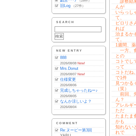
戯言･･･♪
（28件）
診察結果
旧Log
（27件）
んが
いらっし
て、
SEARCH
ピロリさ
れば
治まるか
て。
1週間、
一方、食
NEW ENTRY
との
888
コトでし
2026/08/08
New!
って
Mrs.Donut
コトだね
2026/08/07
New!
で1件
仕様変更
見つかる
2026/08/06
（笑）
完成しちゃったねー♪
前回、先
2026/08/05
ん？
なんか涼しいよ？
アレルギ
2026/08/04
ただ
たまたま
かも
COMMENT
知れない
Re:ヌーピー第3回
れで
YABU