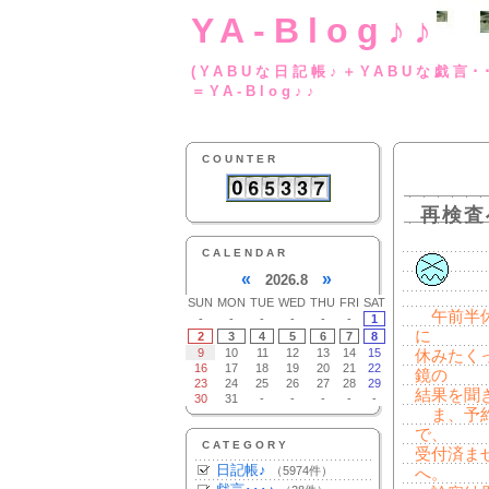
YA-Blog♪♪
(YABUな日記帳♪＋
＝YA-Blog♪♪
COUNTER
再検査
CALENDAR
«
»
2026.8
SUN
MON
TUE
WED
THU
FRI
SAT
午前半休
-
-
-
-
-
-
1
に
2
3
4
5
6
7
8
9
10
11
12
13
14
15
休みたく
16
17
18
19
20
21
22
鏡の
23
24
25
26
27
28
29
結果を聞
30
31
-
-
-
-
-
ま、予約
で、
CATEGORY
受付済ま
日記帳♪
（5974件）
へ。