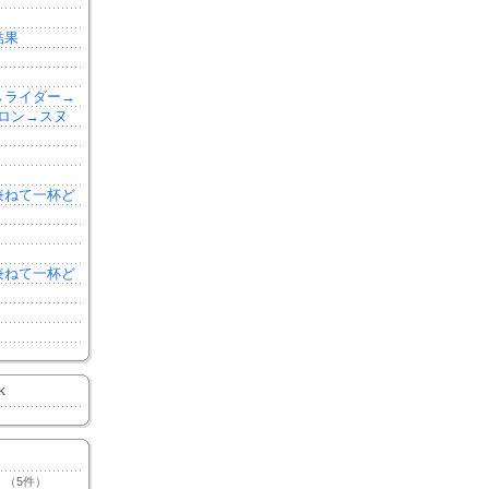
結果
森→ライダー→
ロン→スヌ
を兼ねて一杯ど
を兼ねて一杯ど
K
（5件）