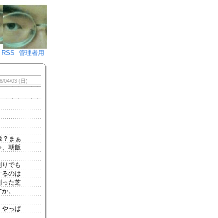
♪)÷2
RSS
管理者用
6/04/03 (日)
飯？まぁ
ゃ、朝飯
刈りでも
するのは
刈った芝
すか。
！やっぱ