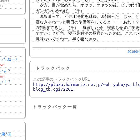
28件）
夕方、目が覚めたら、オヤツ。オヤツの後、ビデオ消
件）
ガンガンいかねば。（汗）
晩飯喰って、ビデオ消化を継続。0時回った！じゃ、と
寝なきゃねー♪と明日の準備等をしてると・・・あれ！？
2時過ぎてるし。（汗） 昼寝した分、寝落ちせずに夜更
ですか！？折角、寝不足解消の昼寝だったのに、これじ
意味ないですねー。早く寝なきゃ。
2016/04
Y
ったねー♪
ew!
トラックバック
いよ？
ew!
この記事のトラックバックURL
い！？
http://plaza.harmonix.ne.jp/~oh-yabu/ya-bl
blog_tb.cgi/2261
トラックバック一覧
ー第3回