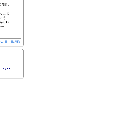
化再開。
っとと
もう
かしOK
ゃー
/03(日)
日記帳♪
og/ya-