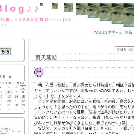
Blog♪♪
BUな日記帳♪＋YABUな戯言･･･
g♪♪
YABUな世界へ♪
最新
DATE :
201
雨天延期
»
6.8
ED
THU
FRI
SAT
朝、布団へ移動し、目が覚めたら11時過ぎ。朝飯？昼
-
-
-
1
どっちでもいいんですが、朝飯っぽいのが出てきた。じ
5
6
7
8
ってコトで。イタダキマス。
12
13
14
15
19
20
21
22
ビデオ消化開始。お昼にはどん兵衛。その後、庭の芝
26
27
28
29
しようかな？と思ったのですが、雨上がりの後、芝刈り
-
-
-
-
ヨロシクないとのコトで延期。理由は道具が錆びたり、
集めにくい等々・・・なるほど。来週、晴れたらやりま
びみょーに雑草が伸びてきました。春ですねー♪（笑）
な訳で。スッカリ引き籠り確定で。さらに・・・眠い
971件）
寝不足デスね。お昼寝たいむ。･･･(_ _).｡oＯｸﾞｰ