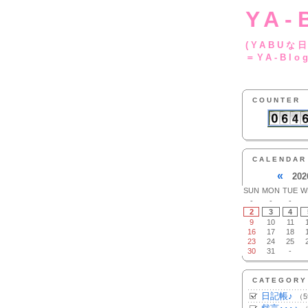
YA-
(YA
＝YA-Blo
COUNTER
CALENDAR
«
202
SUN
MON
TUE
W
-
-
-
2
3
4
9
10
11
16
17
18
23
24
25
30
31
-
CATEGORY
日記帳♪
（5