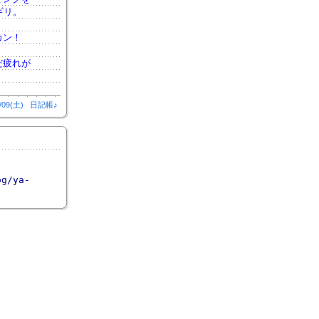
ギリ。
カン！
だ疲れが
/09(土)
日記帳♪
og/ya-