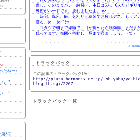
28件）
逃し、そのままバレー練習へ。本日は6人。6人だとギリ
件）
練習がハードです。疲れましたよ。orz
帰宅。風呂。飯。芝刈りと練習でお疲れデス。もうア
寝る。(o_ _)oﾊﾞﾀｯ
コタツで朝まで爆睡で。目が覚めたら筋肉痛。まだま
残ってます。布団へ移動し、昼まで寝ましょう。（笑）
2016/04
Y
トラックバック
ew!
ったねー♪
この記事のトラックバックURL
http://plaza.harmonix.ne.jp/~oh-yabu/ya-bl
いよ？
blog_tb.cgi/2267
い！？
トラックバック一覧
ー第3回