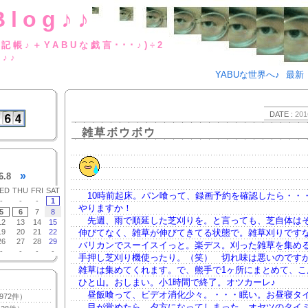
Blog♪♪
BUな日記帳♪＋YABUな戯言･･･
g♪♪
YABUな世界へ♪
最新
DATE :
201
雑草ボウボウ
»
6.8
ED
THU
FRI
SAT
10時前起床。パン喰って、録画予約を確認したら・・
-
-
-
1
やりますか！
5
6
7
8
先週、雨で順延した芝刈りを。と言っても、芝自体は
12
13
14
15
19
20
21
22
伸びてなく、雑草が伸びてきてる状態で。雑草刈りです
26
27
28
29
バリカンでスーイスイっと。楽デス。刈った雑草を集め
-
-
-
-
手押し芝刈り機使ったり。（笑） 切れ味は悪いのです
雑草は集めてくれます。で、熊手で1ヶ所にまとめて、こ
ひと山。おしまい。小1時間で終了。オツカーレ♪
昼飯喰って、ビデオ消化少々。・・・眠い。お昼寝タ
972件）
目が覚めたら、夕方になってしまった。オヤツのタイ