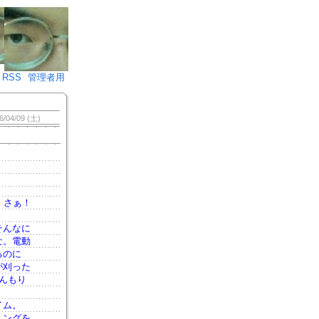
♪)÷2
RSS
管理者用
6/04/09 (土)
・さぁ！
そんなに
な。電動
るのに
が刈った
んもり
イム。
ミングを