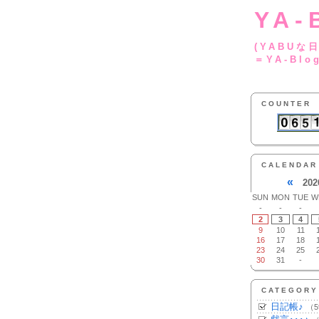
YA-
(YA
＝YA-Blo
COUNTER
CALENDAR
«
202
SUN
MON
TUE
W
-
-
-
2
3
4
9
10
11
16
17
18
23
24
25
30
31
-
CATEGORY
日記帳♪
（5