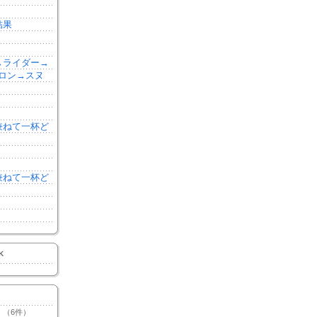
結果
森→ライダー→
ロン→スヌ
を兼ねて一杯ど
を兼ねて一杯ど
K
（6件）