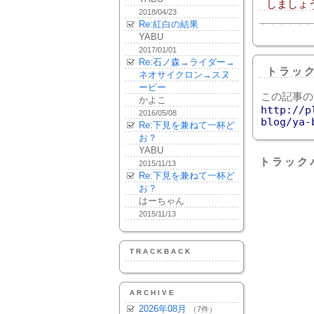
しましょ
2018/04/23
Re:紅白の結果
YABU
2017/01/01
Re:石ノ森→ライダー→
トラッ
ネオサイクロン→スヌ
ーピー
この記事の
かよこ
http://p
2016/05/08
blog/ya-
Re:下見を兼ねて一杯ど
お？
YABU
トラック
2015/11/13
Re:下見を兼ねて一杯ど
お？
はーちゃん
2015/11/13
TRACKBACK
ARCHIVE
2026年08月
（7件）