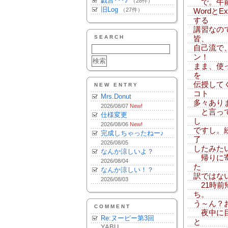
戯言･･･♪
（28件）
で。午前
旧Log
（27件）
Wordと
する
講習なの
SEARCH
皆、
自己流で
ン！
まま、使
を
伝授して
NEW ENTRY
コト
Mrs.Donut
多々あり
2026/08/07
New!
と言って
仕様変更
し
2026/08/06
New!
ですし。
完成しちゃったねー♪
了
2026/08/05
したみた
なんか涼しいよ？
帰りに寄
2026/08/04
た
なんか涼しい！？
訳ではな
2026/08/03
21時前
ち。
う～ん？
COMMENT
夜中に目
Re:ヌーピー第3回
と
YABU