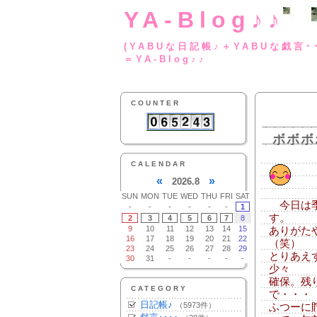
YA-Blog♪♪
(YABUな日記帳♪＋
＝YA-Blog♪♪
COUNTER
ボボボ
CALENDAR
«
»
2026.8
SUN
MON
TUE
WED
THU
FRI
SAT
今日は季
-
-
-
-
-
-
1
す。
2
3
4
5
6
7
8
9
10
11
12
13
14
15
ありがた
16
17
18
19
20
21
22
（笑）
23
24
25
26
27
28
29
とりあえ
30
31
-
-
-
-
-
少々
確保。残
CATEGORY
で・・・
日記帳♪
（5973件）
ふつーに