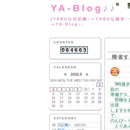
YA-Blog♪♪
(YABUな日記帳♪＋
＝YA-Blog♪♪
COUNTER
帰省す
CALENDAR
«
»
2026.8
SUN
MON
TUE
WED
THU
FRI
SAT
9時過ぎ
-
-
-
-
-
-
1
前の
2
3
4
5
6
7
8
9
10
11
12
13
14
15
準備デス
16
17
18
19
20
21
22
荷物をま
23
24
25
26
27
28
29
出発
30
31
-
-
-
-
-
しますか
で、
CATEGORY
のんび～
日記帳♪
（5971件）
とりあえ