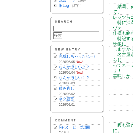
戯言･･･♪
（28件）
旧Log
（27件）
結局、荷
て、
レッツら
SEARCH
特に渋滞
ヴァ
仕様も終
特記する
晩飯に
しますか
NEW ENTRY
名古屋名
完成しちゃったねー♪
らじ
2026/08/05
New!
ってネー
なんか涼しいよ？
リ！
2026/08/04
New!
美味しか
なんか涼しい！？
2026/08/03
積み直し
2026/08/02
ネタ豊富
2026/08/01
COMMENT
腹も満た
Re:ヌーピー第3回
に。
YABU