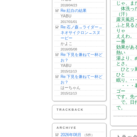
じゃ、ま
2018/04/23
体洗った
Re:紅白の結果
（汗）
YABU
露天風呂
2017/01/01
ふと見る
Re:石ノ森→ライダー→
りゃ
ネオサイクロン→スヌ
ええわ。
ーピー
一番
かよこ
効果があ
2016/05/08
熱い
Re:下見を兼ねて一杯ど
湯より、
お？
とさ。
YABU
ひとッ風
2015/11/13
ひと
Re:下見を兼ねて一杯ど
眠り。･･･(
お？
・・・暑
はーちゃん
ゴー
2015/11/13
です。先
で。日付
で。
TRACKBACK
ARCHIVE
2026年08月
（5件）