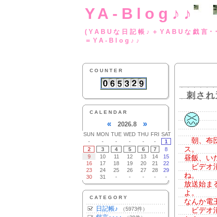
YA-Blog♪♪
(YABUな日記帳♪＋
＝YA-Blog♪♪
COUNTER
刺され
CALENDAR
«
»
2026.8
SUN
MON
TUE
WED
THU
FRI
SAT
朝、布団
-
-
-
-
-
-
1
ス。
2
3
4
5
6
7
8
9
10
11
12
13
14
15
昼飯、い
16
17
18
19
20
21
22
ビデオ消
23
24
25
26
27
28
29
ね。
30
31
-
-
-
-
-
放送始ま
よ。
CATEGORY
なんか電
日記帳♪
（5973件）
ビデオ消