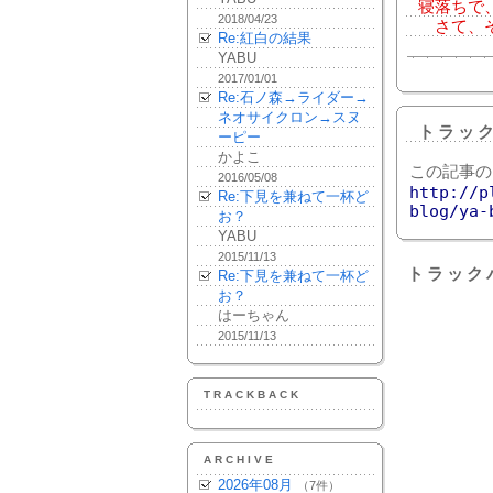
寝落ちで
2018/04/23
さて、そ
Re:紅白の結果
YABU
2017/01/01
Re:石ノ森→ライダー→
ネオサイクロン→スヌ
トラッ
ーピー
かよこ
この記事の
2016/05/08
http://p
Re:下見を兼ねて一杯ど
blog/ya-
お？
YABU
2015/11/13
トラック
Re:下見を兼ねて一杯ど
お？
はーちゃん
2015/11/13
TRACKBACK
ARCHIVE
2026年08月
（7件）