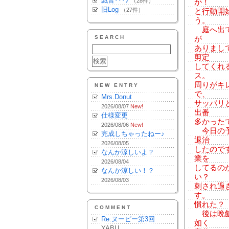
戯言･･･♪
（28件）
か！
旧Log
（27件）
と行動開
う。
庭へ出て
SEARCH
が
ありまし
剪定
してくれ
ス。
周りがキ
NEW ENTRY
で、
Mrs.Donut
サッパリ
2026/08/07
New!
出番
仕様変更
多かった
2026/08/06
New!
今日の予
完成しちゃったねー♪
退治
2026/08/05
したので
なんか涼しいよ？
業を
2026/08/04
してるの
なんか涼しい！？
い？
2026/08/03
刺され過
す。
慣れた？
COMMENT
後は晩飯
Re:ヌーピー第3回
如く
YABU