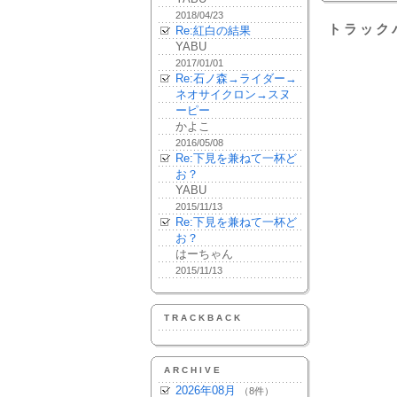
2018/04/23
トラック
Re:紅白の結果
YABU
2017/01/01
Re:石ノ森→ライダー→
ネオサイクロン→スヌ
ーピー
かよこ
2016/05/08
Re:下見を兼ねて一杯ど
お？
YABU
2015/11/13
Re:下見を兼ねて一杯ど
お？
はーちゃん
2015/11/13
TRACKBACK
ARCHIVE
2026年08月
（8件）