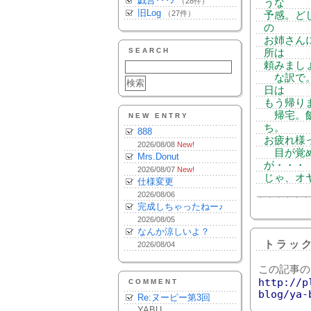
戯言･･･♪
（28件）
うな
旧Log
（27件）
予感。ど
の
お姉さん
SEARCH
所は
頼みまし
な訳で。
日は
もう帰り
帰宅。飯
NEW ENTRY
ち。
888
お疲れ様
2026/08/08
New!
目が覚め
Mrs.Donut
が・・・
2026/08/07
New!
じゃ、オ
仕様変更
2026/08/06
完成しちゃったねー♪
2026/08/05
なんか涼しいよ？
トラッ
2026/08/04
この記事の
http://p
COMMENT
blog/ya-
Re:ヌーピー第3回
YABU