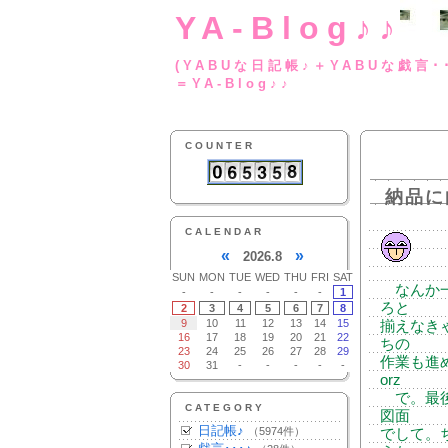
YA-Blog♪♪
(YABUな日記帳♪＋
＝YA-Blog♪♪
COUNTER
納品に
CALENDAR
«
»
2026.8
SUN
MON
TUE
WED
THU
FRI
SAT
なんか一
-
-
-
-
-
-
1
ろと
2
3
4
5
6
7
8
9
10
11
12
13
14
15
揃えなき
16
17
18
19
20
21
22
ちの
23
24
25
26
27
28
29
作業も進
30
31
-
-
-
-
-
orz
で。最後
CATEGORY
図面
日記帳♪
（5974件）
でして。