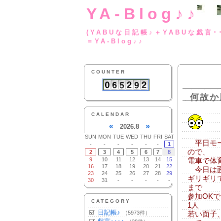
YA-Blog♪♪
(YABUな日記帳♪＋
＝YA-Blog♪♪
COUNTER
何故か
CALENDAR
«
»
2026.8
SUN
MON
TUE
WED
THU
FRI
SAT
平日モー
-
-
-
-
-
-
1
ので、
2
3
4
5
6
7
8
9
10
11
12
13
14
15
電車で体
16
17
18
19
20
21
22
今日は面
23
24
25
26
27
28
29
ギリギリ
30
31
-
-
-
-
-
まで
参加OK
CATEGORY
1人
日記帳♪
（5973件）
若い面子