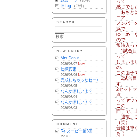
戯言･･･♪
（28件）
って
旧Log
（27件）
感じでし
あちきは
ニア
SEARCH
メンバー
浜で
ゆーめー
ので
常時入っ
1試合目
NEW ENTRY
って
Mrs.Donut
しまいま
2026/08/07
New!
の、
仕様変更
この面子
2026/08/06
New!
2試合目
完成しちゃったねー♪
す。
2026/08/05
2セット
なんか涼しいよ？
点
2026/08/04
ってヤツ
なんか涼しい！？
この
2026/08/03
面子で、
退散。こ
（笑）
COMMENT
普段は車
Re:ヌーピー第3回
もう
YABU