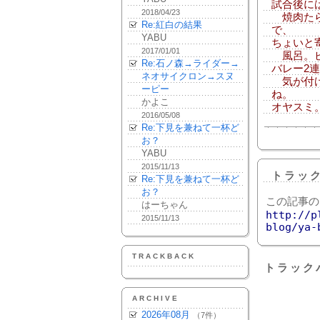
試合後には、
2018/04/23
焼肉たら
Re:紅白の結果
で、
YABU
ちょいと
2017/01/01
風呂。ビデ
Re:石ノ森→ライダー→
バレー2
ネオサイクロン→スヌ
気が付け
ーピー
ね。
かよこ
オヤスミ
2016/05/08
Re:下見を兼ねて一杯ど
お？
YABU
2015/11/13
トラッ
Re:下見を兼ねて一杯ど
お？
この記事の
はーちゃん
http://p
2015/11/13
blog/ya-
TRACKBACK
トラック
ARCHIVE
2026年08月
（7件）