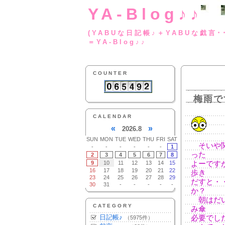
YA-Blog♪♪
(YABUな日記帳♪＋
＝YA-Blog♪♪
COUNTER
梅雨で
CALENDAR
«
»
2026.8
SUN
MON
TUE
WED
THU
FRI
SAT
そいや関
-
-
-
-
-
-
1
った
2
3
4
5
6
7
8
9
10
11
12
13
14
15
よーです
16
17
18
19
20
21
22
歩き
23
24
25
26
27
28
29
だすと・
30
31
-
-
-
-
-
か？
朝はだい
CATEGORY
み傘
日記帳♪
必要でし
（5975件）