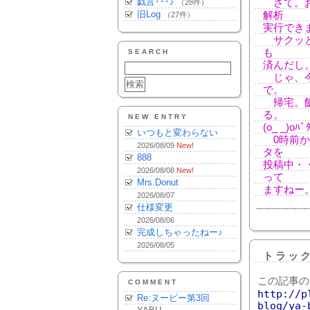
戯言･･･♪
さて。お
（28件）
旧Log
解析
（27件）
実行でき
サクッと
も
SEARCH
済んだし
じゃ、今
で。
帰宅。飯
る。
NEW ENTRY
(o_ _)oﾊﾞ
いつもと変わらない
0時前か
2026/08/09
New!
タを
888
投稿中・
2026/08/08
New!
って
Mrs.Donut
ますねー
2026/08/07
仕様変更
2026/08/06
完成しちゃったねー♪
2026/08/05
トラッ
この記事の
COMMENT
http://p
Re:ヌーピー第3回
blog/ya-