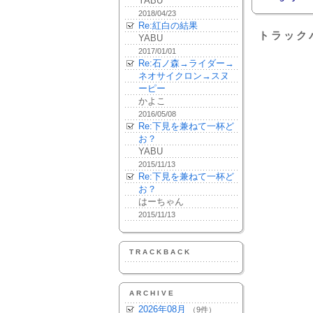
YABU
2018/04/23
Re:紅白の結果
トラック
YABU
2017/01/01
Re:石ノ森→ライダー→
ネオサイクロン→スヌ
ーピー
かよこ
2016/05/08
Re:下見を兼ねて一杯ど
お？
YABU
2015/11/13
Re:下見を兼ねて一杯ど
お？
はーちゃん
2015/11/13
TRACKBACK
ARCHIVE
2026年08月
（9件）