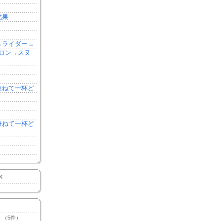
結果
森→ライダー→
ロン→スヌ
を兼ねて一杯ど
を兼ねて一杯ど
K
（5件）