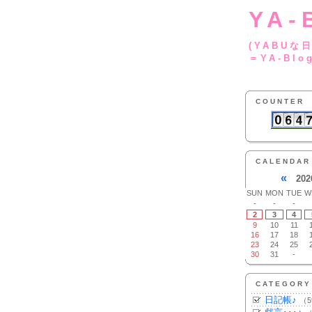
YA-
(YA
＝YA-Blo
COUNTER
CALENDAR
«
202
SUN
MON
TUE
W
-
-
-
2
3
4
9
10
11
16
17
18
23
24
25
30
31
-
CATEGORY
日記帳♪
（5