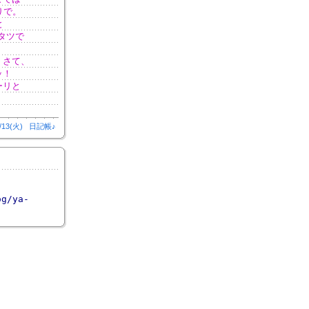
りで。
と
タツで
。さて、
ッ！
ーリと
/13(火)
日記帳♪
og/ya-