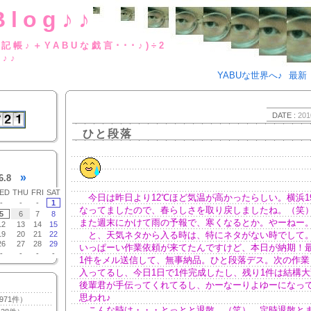
Blog♪♪
BUな日記帳♪＋YABUな戯言･･･
g♪♪
YABUな世界へ♪
最新
DATE :
201
ひと段落
»
6.8
ED
THU
FRI
SAT
今日は昨日より12℃ほど気温が高かったらしい。横浜1
-
-
-
1
なってましたので、春らしさを取り戻しましたね。（笑
5
6
7
8
また週末にかけて雨の予報で、寒くなるとか。やーねー
12
13
14
15
19
20
21
22
と、天気ネタから入る時は、特にネタがない時でして
26
27
28
29
いっぱーい作業依頼が来てたんですけど、本日が納期！
-
-
-
-
1件をメル送信して、無事納品。ひと段落デス。次の作業
入ってるし、今日1日で1件完成したし、残り1件は結構
後輩君が手伝ってくれてるし、かーなーりよゆーになっ
思われ♪
971件）
こんな時は・・・とっとと退散。（笑） 定時退散と