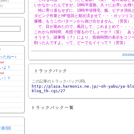
28件）
いかなかったんですが、18時半退散。久々にお早いお帰
件）
特に寄り道もせずに、19時半頃帰宅。飯。ビデオ消化
ダビング作業とHP巡回と順次済ませて・・・ガッツリコ
爆睡。もうこのパターンから抜け出せません。（苦笑）
で、目が覚めたので、風呂して、これまとめて・・・
これから何時間、布団で寝るのでしょーか？（笑） あ
そうそう。諸事情（？）により、投稿時間の表示をコソ
削ったんですよ。って、どーでもイイって？（苦笑）
Y
2010/04
ったねー♪
ew!
いよ？
トラックバック
ew!
い！？
この記事のトラックバックURL
http://plaza.harmonix.ne.jp/~oh-yabu/ya-bl
blog_tb.cgi/27
トラックバック一覧
ー第3回