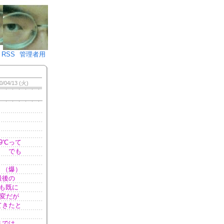
♪)÷2
RSS
管理者用
0/04/13 (火)
9℃って
） でも
。
。（爆）
最後の
も既に
大変だが
てきたと
までは