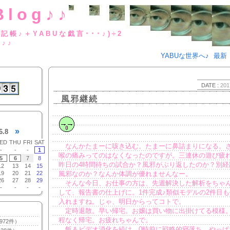
Blog♪♪
BUな日記帳♪＋YABUな戯言･･･
g♪♪
YABUな世界へ♪
最新
DATE :
201
風邪継続
»
6.8
ED
THU
FRI
SAT
なんかたまーに咳き込む。たまーに鼻詰まりになる。
-
-
-
1
喉の痛みってのはなくなったのですが。三連休の遊び疲
5
6
7
8
昨日の4時間待ちの試合か？風邪がぶり返したのか？別経
12
13
14
15
19
20
21
22
風邪なのか？なんか体調が優れませんなー。
26
27
28
29
そんな今日、お仕事の方は、先週解決した解析をちゃ
-
-
-
-
して、報告書の仕上げに。1件完成♪類似モデルの2件目
入れますね。じゃ、明日からってコトで。
定時退散。早い帰宅。お嬢は買い物に出掛けてる模様
程なく帰宅。お疲れちゃんで。
972件）
飯＆ビデオ消化を続け、0時前に戦略的寝落ち。やっぱ