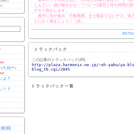
28件）
しんどい。遊び疲れかな～？バレー2連荘と待ち時間の影
件）
デカイ気がします。
夜中に目が覚め、行動再開。まだ寝足りないデス。体
とにかく寝ましょう！（笑）
2017/11
トラックバック
Y
この記事のトラックバックURL
ew!
http://plaza.harmonix.ne.jp/~oh-yabu/ya-bl
ったねー♪
blog_tb.cgi/2845
ew!
いよ？
トラックバック一覧
い！？
ー第3回