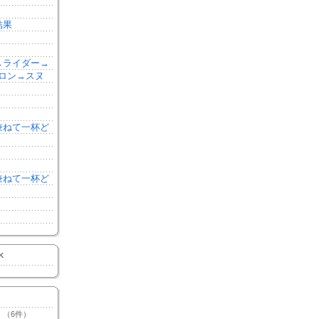
結果
森→ライダー→
ロン→スヌ
を兼ねて一杯ど
を兼ねて一杯ど
K
（6件）