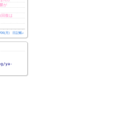
響が
力回復は
/06(月)
日記帳♪
og/ya-