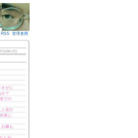
♪)÷2
RSS
管理者用
7/11/06 (月)
さすがに
れか？
路での
んと実行
も作業に
。お嬢も
なんか