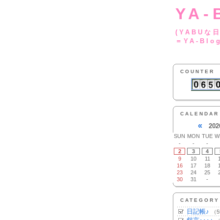
YA-
(YA
＝YA-Blo
COUNTER
CALENDAR
«
202
SUN
MON
TUE
W
-
-
-
2
3
4
9
10
11
16
17
18
23
24
25
30
31
-
CATEGORY
日記帳♪
（5