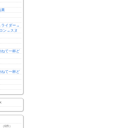
結果
森→ライダー→
ロン→スヌ
を兼ねて一杯ど
を兼ねて一杯ど
K
（6件）