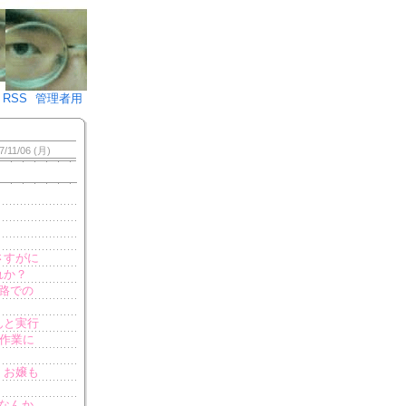
♪)÷2
RSS
管理者用
7/11/06 (月)
さすがに
れか？
路での
んと実行
も作業に
。お嬢も
なんか