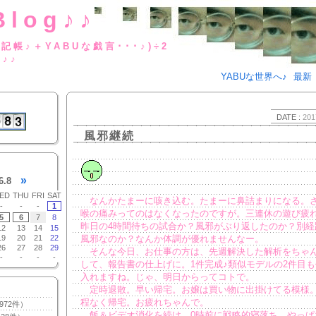
Blog♪♪
BUな日記帳♪＋YABUな戯言･･･
g♪♪
YABUな世界へ♪
最新
DATE :
201
風邪継続
»
6.8
ED
THU
FRI
SAT
なんかたまーに咳き込む。たまーに鼻詰まりになる。
-
-
-
1
喉の痛みってのはなくなったのですが。三連休の遊び疲
5
6
7
8
昨日の4時間待ちの試合か？風邪がぶり返したのか？別経
12
13
14
15
19
20
21
22
風邪なのか？なんか体調が優れませんなー。
26
27
28
29
そんな今日、お仕事の方は、先週解決した解析をちゃ
-
-
-
-
して、報告書の仕上げに。1件完成♪類似モデルの2件目
入れますね。じゃ、明日からってコトで。
定時退散。早い帰宅。お嬢は買い物に出掛けてる模様
程なく帰宅。お疲れちゃんで。
972件）
飯＆ビデオ消化を続け、0時前に戦略的寝落ち。やっぱ