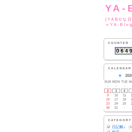
YA-
(YA
＝YA-Blo
COUNTER
CALENDAR
«
202
SUN
MON
TUE
W
-
-
-
2
3
4
9
10
11
16
17
18
23
24
25
30
31
-
CATEGORY
日記帳♪
（5