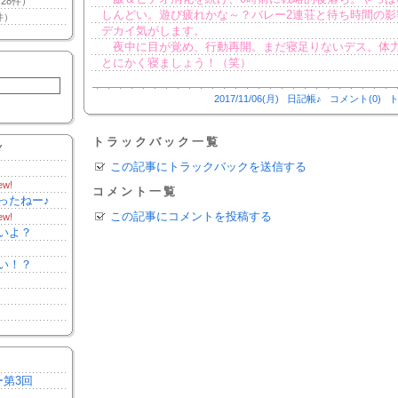
28件）
しんどい。遊び疲れかな～？バレー2連荘と待ち時間の影
件）
デカイ気がします。
夜中に目が覚め、行動再開。まだ寝足りないデス。体
とにかく寝ましょう！（笑）
2017/11/06(月)
日記帳♪
コメント(0)
ト
トラックバック一覧
Y
この記事にトラックバックを送信する
ew!
コメント一覧
ったねー♪
この記事にコメントを投稿する
ew!
いよ？
い！？
ー第3回