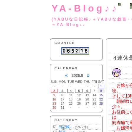
YA-Blog♪♪
(YABUな日記帳♪＋
＝YA-Blog♪♪
COUNTER
4連休
CALENDAR
«
»
2026.8
SUN
MON
TUE
WED
THU
FRI
SAT
お嬢が寝
-
-
-
-
-
-
1
寝。
2
3
4
5
6
7
8
9
10
11
12
13
14
15
そして1
16
17
18
19
20
21
22
朝飯喰い
23
24
25
26
27
28
29
少々。
30
31
-
-
-
-
-
お昼前に
は
CATEGORY
筋肉痛で
日記帳♪
（5972件）
お嬢帰宅