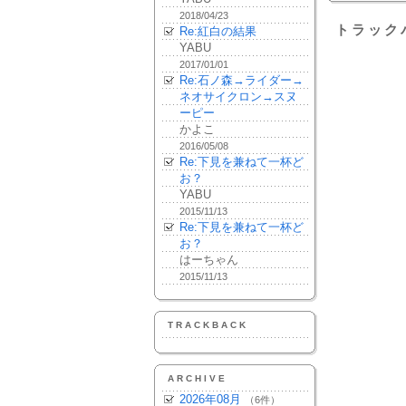
2018/04/23
トラック
Re:紅白の結果
YABU
2017/01/01
Re:石ノ森→ライダー→
ネオサイクロン→スヌ
ーピー
かよこ
2016/05/08
Re:下見を兼ねて一杯ど
お？
YABU
2015/11/13
Re:下見を兼ねて一杯ど
お？
はーちゃん
2015/11/13
TRACKBACK
ARCHIVE
2026年08月
（6件）