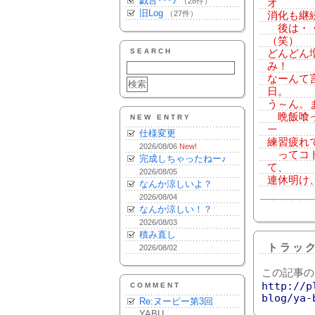
戯言･･･♪
（28件）
オ
旧Log
（27件）
消化も継
後は・・
（笑）
SEARCH
どんどん
み！
なーんて
日。
う～ん。
晩飯喰って
NEW ENTRY
ー
仕様変更
練習疲れ
2026/08/06
New!
ってコト
完成しちゃったねー♪
て、
2026/08/05
連休明け
なんか涼しいよ？
2026/08/04
なんか涼しい！？
2026/08/03
積み直し
トラッ
2026/08/02
この記事の
http://p
COMMENT
blog/ya-
Re:ヌーピー第3回
YABU