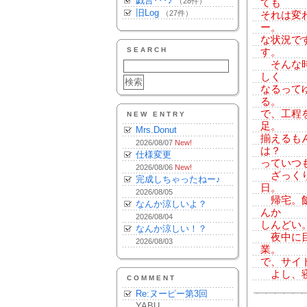
戯言･･･♪
（28件）
ても
旧Log
（27件）
それは変
ー。
な状況で
SEARCH
す。
そんな時
しく
なるって
る。
で、工程
NEW ENTRY
足。
Mrs.Donut
揃えるも
2026/08/07
New!
は？
仕様変更
っていつ
2026/08/06
New!
ざっくり
完成しちゃったねー♪
日。
2026/08/05
帰宅。飯
なんか涼しいよ？
んか
2026/08/04
しんどい
なんか涼しい！？
夜中に目
2026/08/03
業。
で、サイ
よし、
COMMENT
Re:ヌーピー第3回
YABU