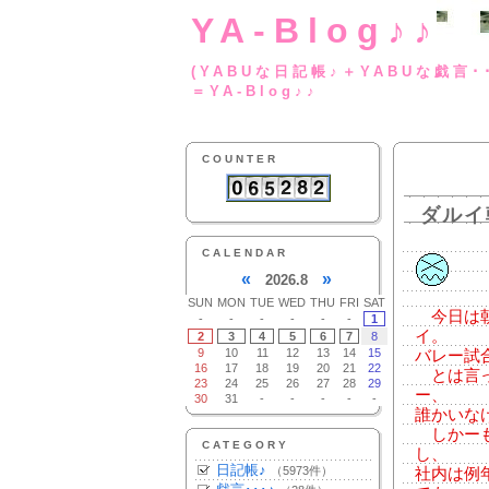
YA-Blog♪♪
(YABUな日記帳♪＋
＝YA-Blog♪♪
COUNTER
ダルイ
CALENDAR
«
»
2026.8
SUN
MON
TUE
WED
THU
FRI
SAT
今日は朝
-
-
-
-
-
-
1
イ。
2
3
4
5
6
7
8
9
10
11
12
13
14
15
バレー試
16
17
18
19
20
21
22
とは言っ
23
24
25
26
27
28
29
ー、
30
31
-
-
-
-
-
誰かいな
しかーも
CATEGORY
し、
日記帳♪
（5973件）
社内は例