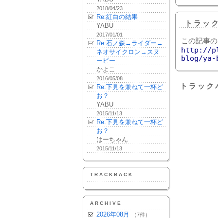
2018/04/23
Re:紅白の結果
トラッ
YABU
2017/01/01
この記事の
Re:石ノ森→ライダー→
http://p
ネオサイクロン→スヌ
blog/ya-
ーピー
かよこ
2016/05/08
トラック
Re:下見を兼ねて一杯ど
お？
YABU
2015/11/13
Re:下見を兼ねて一杯ど
お？
はーちゃん
2015/11/13
TRACKBACK
ARCHIVE
2026年08月
（7件）