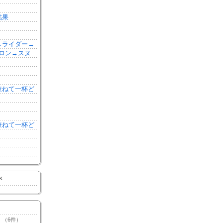
結果
森→ライダー→
ロン→スヌ
を兼ねて一杯ど
を兼ねて一杯ど
K
（6件）