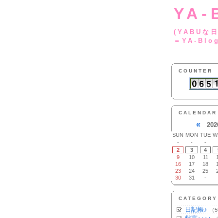
YA-
(YA
＝YA-Blo
COUNTER
CALENDAR
«
202
SUN
MON
TUE
W
-
-
-
2
3
4
9
10
11
16
17
18
23
24
25
30
31
-
CATEGORY
日記帳♪
（5