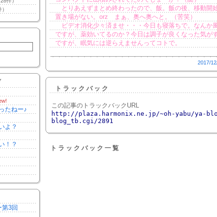
28件）
とりあえずまとめ終わったので、飯。飯の後、移動開
件）
置き場がない。orz まぁ、奥へ奥へと。（苦笑）
ビデオ消化少々済ませ・・・今日も寝落ちで。なんか
ですが、薬効いてるのか？今日は調子が良くなった気が
ですが、眠気には逆らえませんってコトで。
2017/12
Y
トラックバック
ew!
この記事のトラックバックURL
ったねー♪
http://plaza.harmonix.ne.jp/~oh-yabu/ya-bl
blog_tb.cgi/2891
いよ？
い！？
トラックバック一覧
ー第3回