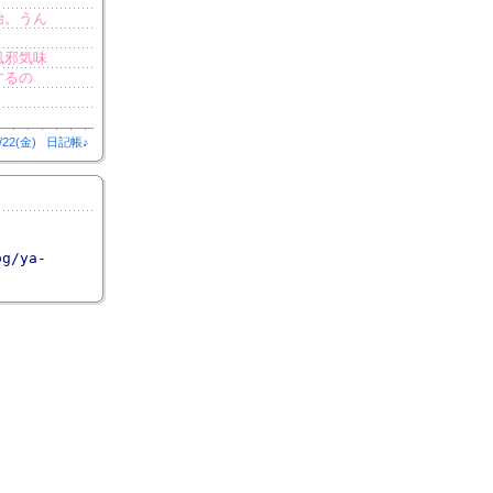
始。うん
風邪気味
するの
/22(金)
日記帳♪
og/ya-