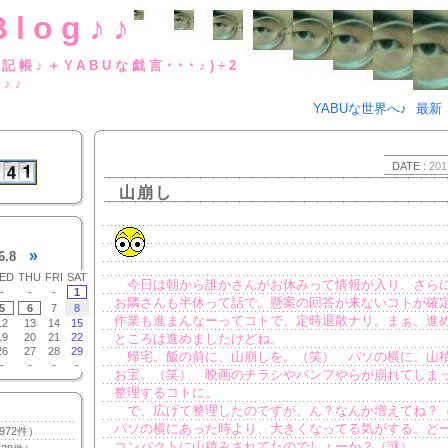
Blog♪♪
BUな日記帳♪＋YABUな戯言･･･
g♪♪
YABUな世界へ♪
最新
DATE :
201
山崩し
»
6.8
ED
THU
FRI
SAT
今日は朝から誰かさんがお休みって情報が入り、さら
-
-
-
1
お隣さんも半休って話で。懸案の回答が来ないコトが確
5
6
7
8
作業も進まんなーってコトで、定時退散ナリ。まぁ、進
12
13
14
15
19
20
21
22
ところは進めましたけどね。
26
27
28
29
帰宅。飯の前に、山崩しを。（笑） パソの横に、山
-
-
-
-
お宝。（笑） 映画のチラシやパンフやらが崩れてしま
整理するコトに。
で、広げて整理したのですが、ん？なんか増えてね？
パソの横にあった時より、大きくなってる気がする。ど
972件）
コンパクトに山積みされてたのでしょーか？（謎）