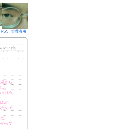
♪)÷2
RSS
管理者用
7/12/22 (金)
に昼から
定し、
められる
積みの
ったので
（笑）
ーやって