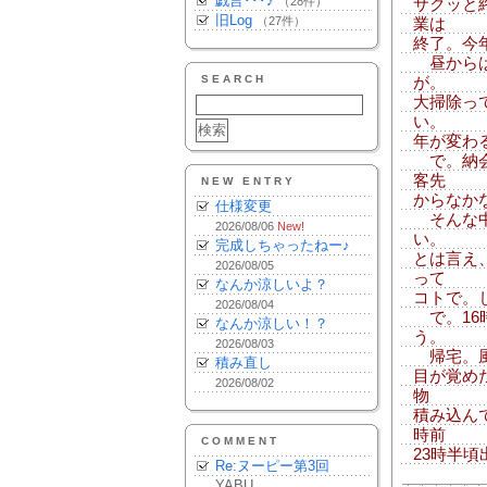
戯言･･･♪
（28件）
サクッと
旧Log
（27件）
業は
終了。今
昼からは
SEARCH
が。
大掃除っ
い。
年が変わ
で。納会
客先
NEW ENTRY
からなか
仕様変更
そんな中
2026/08/06
New!
い。
完成しちゃったねー♪
とは言え
2026/08/05
って
なんか涼しいよ？
コトで。
2026/08/04
で。16
なんか涼しい！？
う。
2026/08/03
帰宅。風呂
積み直し
目が覚め
2026/08/02
物
積み込ん
時前
COMMENT
23時半頃
Re:ヌーピー第3回
YABU