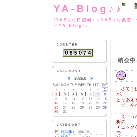
YA-Blog♪♪
(YABUな日記帳♪＋
＝YA-Blog♪♪
COUNTER
納会中
CALENDAR
«
»
2026.8
SUN
MON
TUE
WED
THU
FRI
SAT
さて！仕
-
-
-
-
-
-
1
が、
2
3
4
5
6
7
8
9
10
11
12
13
14
15
とりあえ
16
17
18
19
20
21
22
で。今か
23
24
25
26
27
28
29
30
31
-
-
-
-
-
えーっと
析の
CATEGORY
チェック
日記帳♪
（5972件）
で、