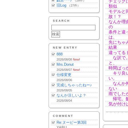
戯言･･･♪
（28件）
チェック
旧Log
（27件）
類似
モデルと
故！？
SEARCH
なんか理
の
条件と違
は、
先にちゃ
結果
NEW ENTRY
違ってる
888
な訳で。
2026/08/08
New!
と、
Mrs.Donut
時間ばっ
2026/08/07
New!
キリ良い
仕様変更
い。
2026/08/06
なんか外
完成しちゃったねー♪
ない
2026/08/05
雨でした
なんか涼しいよ？
帰宅。飯。
2026/08/04
気が付け
COMMENT
Re:ヌーピー第3回
YABU