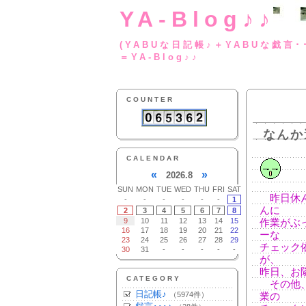
YA-Blog♪♪
(YABUな日記帳♪＋
＝YA-Blog♪♪
COUNTER
なんか
CALENDAR
«
»
2026.8
SUN
MON
TUE
WED
THU
FRI
SAT
昨日休ん
-
-
-
-
-
-
1
んに
2
3
4
5
6
7
8
9
10
11
12
13
14
15
作業がぶ
16
17
18
19
20
21
22
ーな
23
24
25
26
27
28
29
チェック
30
31
-
-
-
-
-
が、
昨日、お
CATEGORY
その他、
日記帳♪
（5974件）
業の