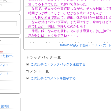
28件）
違ってるトコでした。気付いて良かった。
件）
な訳で。チェック作業継続しながら、そんな対応して
時間ばっか喰ってしまい、なかなか終わりませんが。
キリ良い所まで進めて、退散。休み明けから残業はし
なんか外はパラパラ雨が。また雨ですか。傘差すほど
雨でしたが、明日、本降りなのかしら？
帰宅。飯。なんかお疲れ。そのまま寝落ち。(o_ _)oﾊﾞﾀ
気が付けば、もう朝デスね・・・。
Y
2019/03/05(火)
日記帳♪
コメント(0)
ト
ew!
ったねー♪
トラックバック一覧
この記事にトラックバックを送信する
いよ？
コメント一覧
い！？
この記事にコメントを投稿する
ー第3回