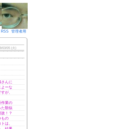
♪)÷2
RSS
管理者用
9/03/05 (火)
隣さんに
じよーな
ですが、
析作業の
った類似
何故！？
つもの
コトは、
ら、結果