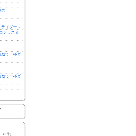
結果
森→ライダー→
ロン→スヌ
を兼ねて一杯ど
を兼ねて一杯ど
K
（6件）