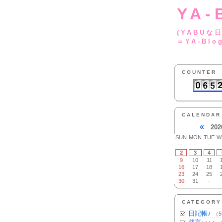
YA-
(YA
＝YA-Blo
COUNTER
CALENDAR
«
202
SUN
MON
TUE
W
-
-
-
2
3
4
9
10
11
16
17
18
23
24
25
30
31
-
CATEGORY
日記帳♪
（5