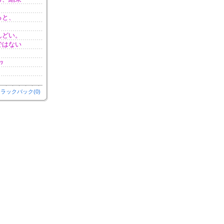
ると、
んどい。
ではない
ｯ
ラックバック(0)