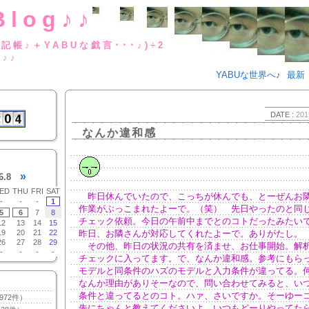
Blog♪♪
BUな日記帳♪＋YABUな戯言･･･
g♪♪
YABUな世界へ♪
最新
DATE :
201
なんか違和感
»
6.8
ED
THU
FRI
SAT
昨日休んでいたので、こっちが休んでも、とーぜんお
-
-
-
1
作業がぶっこまれたよーで。（笑） 先日やったのと同
5
6
7
8
チェック依頼。今日の午前中までとのコトだったみたい
12
13
14
15
19
20
21
22
昨日、お隣さんが対応してくれたよーで。ありがたし。
26
27
28
29
その他、昨日の状況の共有を済ませ、お仕事開始。解
-
-
-
-
チェックに入ってます。で、なんか違和感。参考にもら
モデルと同条件のハズのモデルと入力条件が違ってる。
なんか理由がありそーなので、問い合わせてみると、い
条件と違ってるとのコト。ハァ、さいですか。そーゆー
972件）
先にちゃんと教えてくださいよ。いつもどーりやってた