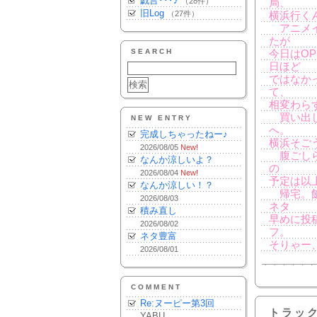
戯言･･･♪
（28件）
局、
旧Log
（27件）
横浜行く
アニメイ
たが
SEARCH
今日はO
日ほど
ではなか
て、
相変わら
買い出し
NEW ENTRY
へ。
完成しちゃったねー♪
横浜そご
2026/08/05
New!
腹ごしら
なんか涼しいよ？
の
2026/08/04
New!
予定は以
なんか涼しい！？
帰宅。飯
2026/08/03
ネタ
積み直し
早めに投
2026/08/02
フ。
ネタ豊富
そりゃー
2026/08/01
COMMENT
Re:ヌーピー第3回
トラッ
YABU