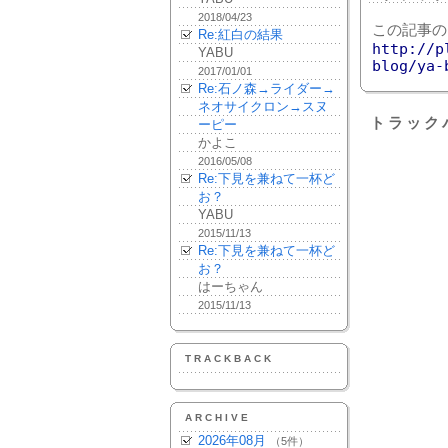
2018/04/23
この記事の
Re:紅白の結果
http://p
YABU
blog/ya-
2017/01/01
Re:石ノ森→ライダー→
ネオサイクロン→スヌ
トラック
ーピー
かよこ
2016/05/08
Re:下見を兼ねて一杯ど
お？
YABU
2015/11/13
Re:下見を兼ねて一杯ど
お？
はーちゃん
2015/11/13
TRACKBACK
ARCHIVE
2026年08月
（5件）