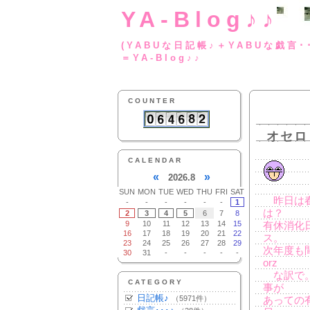
YA-Blog♪♪
(YABUな日記帳♪＋
＝YA-Blog♪♪
COUNTER
オセロ
CALENDAR
«
»
2026.8
SUN
MON
TUE
WED
THU
FRI
SAT
昨日は春
-
-
-
-
-
-
1
は？
2
3
4
5
6
7
8
9
10
11
12
13
14
15
有休消化
16
17
18
19
20
21
22
ス。
23
24
25
26
27
28
29
次年度も
30
31
-
-
-
-
-
orz
な訳で。
CATEGORY
事が
日記帳♪
（5971件）
あっての