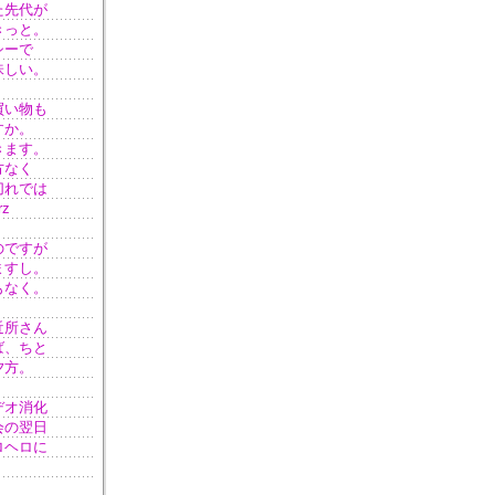
た先代が
きっと。
シーで
味しい。
買い物も
すか。
きます。
方なく
切れでは
z
のですが
ますし。
もなく。
近所さん
ば、ちと
夕方。
デオ消化
会の翌日
ロヘロに