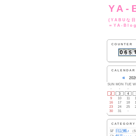
YA-
(YA
＝YA-Blo
COUNTER
CALENDAR
«
202
SUN
MON
TUE
W
-
-
-
2
3
4
9
10
11
16
17
18
23
24
25
30
31
-
CATEGORY
日記帳♪
（5