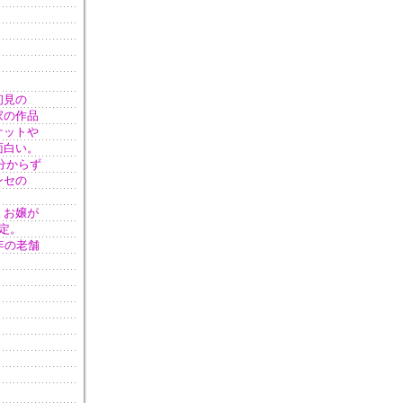
初見の
家の作品
ケットや
面白い。
分からず
ンセの
。お嬢が
定。
年の老舗