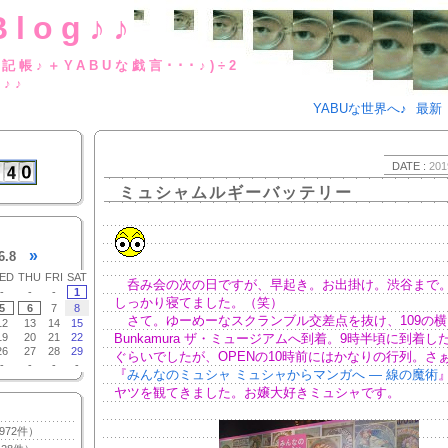
Blog♪♪
BUな日記帳♪＋YABUな戯言･･･
g♪♪
YABUな世界へ♪
最新
DATE :
201
ミュシャムルギーバッテリー
»
6.8
ED
THU
FRI
SAT
呑み会の次の日ですが、早起き。お出掛け。渋谷まで
-
-
-
1
しっかり寝てました。（笑）
5
6
7
8
さて。ゆーめーなスクランブル交差点を抜け、109の横
12
13
14
15
19
20
21
22
Bunkamura ザ・ミュージアムへ到着。9時半頃に到着した
26
27
28
29
ぐらいでしたが、OPENの10時前にはかなりの行列。さ
-
-
-
-
『
みんなのミュシャ ミュシャからマンガへ ― 線の魔術
ヤツを観てきました。お嬢大好きミュシャです。
972件）