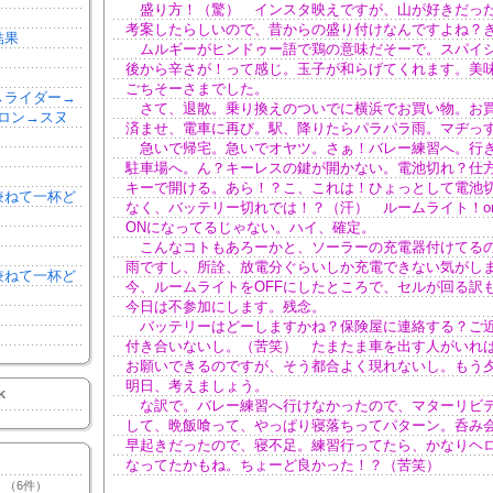
盛り方！（驚） インスタ映えですが、山が好きだっ
考案したらしいので、昔からの盛り付けなんですよね？
結果
ムルギーがヒンドゥー語で鶏の意味だそーで。スパイ
後から辛さが！って感じ。玉子が和らげてくれます。美
ごちそーさまでした。
森→ライダー→
さて、退散。乗り換えのついでに横浜でお買い物。お
ロン→スヌ
済ませ、電車に再び。駅、降りたらパラパラ雨。マヂっ
急いで帰宅。急いでオヤツ。さぁ！バレー練習へ。行
駐車場へ。ん？キーレスの鍵が開かない。電池切れ？仕
キーで開ける。あら！？こ、これは！ひょっとして電池
を兼ねて一杯ど
なく、バッテリー切れでは！？（汗） ルームライト！or
ONになってるじゃない。ハイ、確定。
こんなコトもあろーかと、ソーラーの充電器付けてる
雨ですし、所詮、放電分ぐらいしか充電できない気がし
を兼ねて一杯ど
今、ルームライトをOFFにしたところで、セルが回る訳
今日は不参加にします。残念。
バッテリーはどーしますかね？保険屋に連絡する？ご
付き合いないし。（苦笑） たまたま車を出す人がいれ
お願いできるのですが、そう都合よく現れないし。もう
明日、考えましょう。
K
な訳で。バレー練習へ行けなかったので、マターリビ
して、晩飯喰って、やっぱり寝落ちってパターン。呑み
早起きだったので、寝不足。練習行ってたら、かなりヘ
なってたかもね。ちょーど良かった！？（苦笑）
（6件）