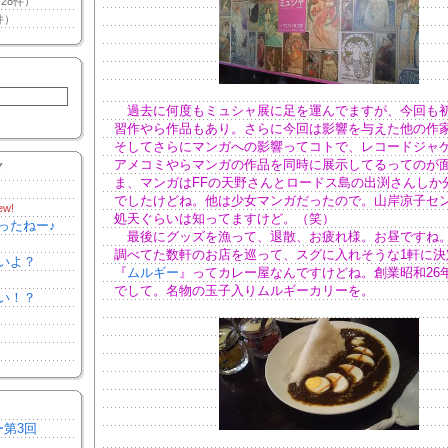
28件）
件）
過去に何度もミュシャ展に足を運んでますが、今回も
習作やら作品もあり。さらに今回は影響を与えた他の作
そしてさらにマンガへの影響ってコトで、レコードジャ
アメコミやらマンガの作品を同時に展示してるってのが
Y
ま、マンガはFFの天野さんとロードス島の出渕さんしか
でしたけどね。他は少女マンガだったので。山岸凉子セ
ew!
処天ぐらいは知ってますけど。（笑）
ったねー♪
最後にグッズを漁って、退散、お疲れ様。お昼ですね
調べてた数軒のお店を巡って、スグに入れそうな1軒に決
いよ？
『
ムルギー
』ってカレー屋なんですけどね。創業昭和26
でして。名物の玉子入りムルギーカリーを。
い！？
ー第3回