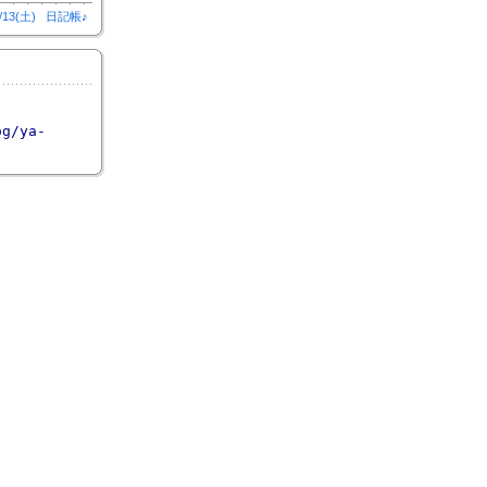
/13(土)
日記帳♪
og/ya-