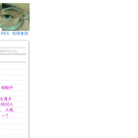
♪)÷2
RSS
管理者用
9/07/13 (土)
。移動中
を過ぎ
時10人
ぁ、入場。
』って