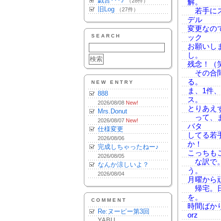
戯言･･･♪
（28件）
解。
旧Log
（27件）
若手にス
デル
変更なの
SEARCH
ック
お願いし
し。
残念！（
その合間
る。
NEW ENTRY
ま、1件
888
ス。
2026/08/08
New!
とりあえ
Mrs.Donut
って、ま
2026/08/07
New!
バタ
仕様変更
してる若
2026/08/06
か！
完成しちゃったねー♪
こっちも
2026/08/05
な訳で。
なんか涼しいよ？
う。
2026/08/04
月曜から
帰宅。日
を。
COMMENT
時間ばか
Re:ヌーピー第3回
orz
YABU