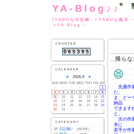
YA-Blog♪♪
(YABUな日記帳♪＋
＝YA-Blog♪♪
COUNTER
帰らな
CALENDAR
«
»
2026.8
SUN
MON
TUE
WED
THU
FRI
SAT
先週作業
-
-
-
-
-
-
1
た。
2
3
4
5
6
7
8
9
10
11
12
13
14
15
ま、どー
16
17
18
19
20
21
22
納品
23
24
25
26
27
28
29
できます
30
31
-
-
-
-
-
と。
次の作業
CATEGORY
末に
日記帳♪
（5974件）
若手が作