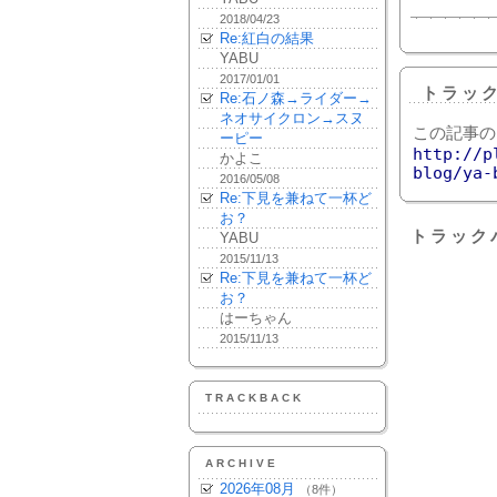
2018/04/23
Re:紅白の結果
YABU
2017/01/01
トラッ
Re:石ノ森→ライダー→
ネオサイクロン→スヌ
この記事の
ーピー
http://p
かよこ
blog/ya-
2016/05/08
Re:下見を兼ねて一杯ど
お？
トラック
YABU
2015/11/13
Re:下見を兼ねて一杯ど
お？
はーちゃん
2015/11/13
TRACKBACK
ARCHIVE
2026年08月
（8件）