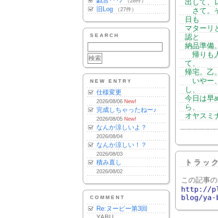
戯言･･･♪
（28件）
出して、
旧Log
（27件）
さて。そ
日も
マターリ
SEARCH
認と
納品準備
帰りも人
て、
帰宅。乙
いやー、
NEW ENTRY
し、
仕様変更
今日は早
2026/08/06
New!
ら、
完成しちゃったねー♪
オヤスミ
2026/08/05
New!
なんか涼しいよ？
2026/08/04
なんか涼しい！？
2026/08/03
積み直し
トラッ
2026/08/02
この記事の
http://p
blog/ya-
COMMENT
Re:ヌーピー第3回
YABU