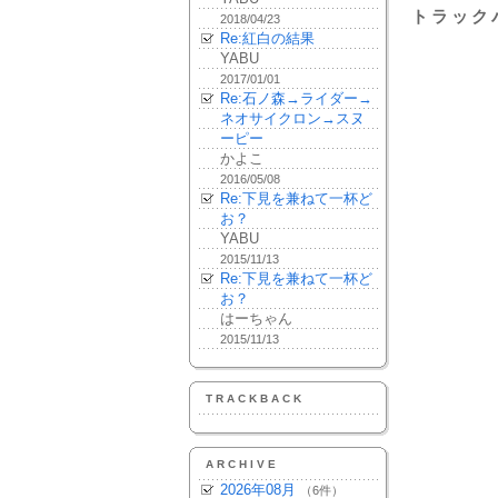
トラック
2018/04/23
Re:紅白の結果
YABU
2017/01/01
Re:石ノ森→ライダー→
ネオサイクロン→スヌ
ーピー
かよこ
2016/05/08
Re:下見を兼ねて一杯ど
お？
YABU
2015/11/13
Re:下見を兼ねて一杯ど
お？
はーちゃん
2015/11/13
TRACKBACK
ARCHIVE
2026年08月
（6件）