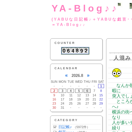
YA-Blog♪♪
(YABUな日記帳♪＋
＝YA-Blog♪♪
COUNTER
人混み
CALENDAR
«
»
2026.8
SUN
MON
TUE
WED
THU
FRI
SAT
なんか朝
-
-
-
-
-
-
1
暇に
2
3
4
5
6
7
8
9
10
11
12
13
14
15
突入でし
16
17
18
19
20
21
22
ところが
23
24
25
26
27
28
29
へ♪
30
31
-
-
-
-
-
横浜の街
なり
CATEGORY
人が多い
日記帳♪
（5972件）
繰り