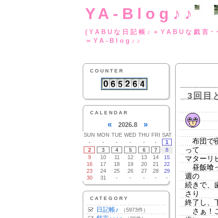
YA-Blog♪♪
(YABUな日記帳♪＋
＝YA-Blog♪♪
COUNTER
3回目
CALENDAR
«
»
2026.8
SUN
MON
TUE
WED
THU
FRI
SAT
布団で寝
-
-
-
-
-
-
1
って
2
3
4
5
6
7
8
9
10
11
12
13
14
15
マターリ
16
17
18
19
20
21
22
昼飯喰っ
23
24
25
26
27
28
29
週の
30
31
-
-
-
-
-
続きで、
さり
CATEGORY
終了し、
日記帳♪
（5973件）
さぁ！こ