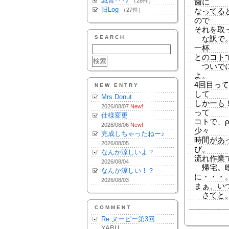
戯言･･･♪
（28件）
歯に
旧Log
（27件）
なってる
ので
それを取
SEARCH
な訳で。
一杯
とのコト
ついでに
よ。
4回目っ
NEW ENTRY
して
Mrs.Donut
しかーも
2026/08/07
New!
って
仕様変更
コトで、ρ
2026/08/06
New!
少々
完成しちゃったねー♪
時間があ
2026/08/05
び。
なんか涼しいよ？
流れ作業
2026/08/04
帰宅。晩
なんか涼しい！？
に・・・
2026/08/03
まぁ、い
さてと。
COMMENT
Re:ヌーピー第3回
YABU