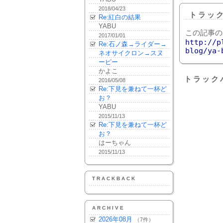
2018/04/23
トラッ
Re:紅白の結果
YABU
この記事の
2017/01/01
http://p
Re:石ノ森→ライダー→
blog/ya-
ネオサイクロン→スヌ
ーピー
かよこ
トラック
2016/05/08
Re:下見を兼ねて一杯ど
お？
YABU
2015/11/13
Re:下見を兼ねて一杯ど
お？
はーちゃん
2015/11/13
TRACKBACK
ARCHIVE
2026年08月
（7件）