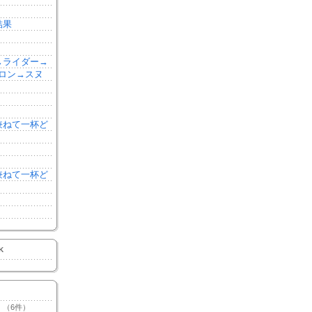
結果
森→ライダー→
ロン→スヌ
を兼ねて一杯ど
を兼ねて一杯ど
K
（6件）