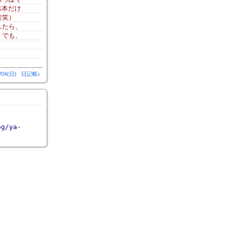
1本だけ
苦笑）
したら、
。でも、
。
/04(日)
日記帳♪
og/ya-