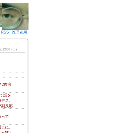
♪)÷2
RSS
管理者用
2/12/04 (日)
？2度寝
て話を
熱デス。
が副反応
喰って、
感じに。
爪っぽく