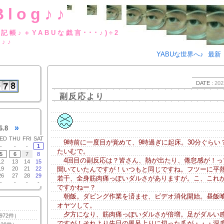
Blog♪♪
BUな日記帳♪＋YABUな戯言･･･
g♪♪
YABUな世界へ♪
最新
DATE :
202
副反応より
»
6.8
ED
THU
FRI
SAT
9時前に一度目が覚めて、9時過ぎに起床。30分ぐらい
-
-
-
1
たいむで。
5
6
7
8
4回目の副反応は？皆さん、熱が出たり、倦怠感が！っ
12
13
14
15
19
20
21
22
聞いていたんですが！いつもと同じですね。フツーに平
26
27
28
29
若干、全身筋肉痛っぽいダルさがありますが。こ、これ
-
-
-
-
ですかねー？
朝飯。ダビング作業を済ませ、ビデオ消化開始。昼飯
オヤツして。
夕方になり、筋肉痛っぽいダルさが倍増。足がダルい
972件）
ですが！それより先日の風呂上りに切った爪が・・・深