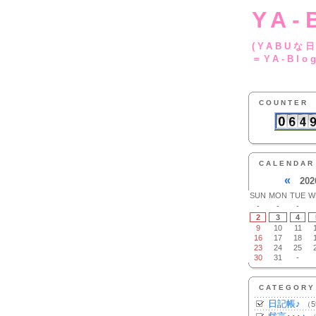
YA-
(YA
＝YA-Blo
COUNTER
CALENDAR
«
202
SUN
MON
TUE
W
-
-
-
2
3
4
9
10
11
16
17
18
23
24
25
30
31
-
CATEGORY
日記帳♪
（5