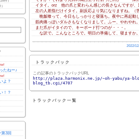
28件）
イタイ。orz 他の爪と変わらん感じの長さなんですが、
件）
左の人差指だけイタイ。副反応より気になりますね。（
晩飯喰って、今日もしっかりと寝落ち。夜中に再起動
筋肉痛っぽいダルさもなくなりまして。ふー、やれやれ
まだ爪がイタイので、キーボード打つのが・・・。
な訳で。こんなところで。明日の準備して、寝ますか
2022/12
Y
トラックバック
ew!
ったねー♪
この記事のトラックバックURL
ew!
http://plaza.harmonix.ne.jp/~oh-yabu/ya-bl
いよ？
blog_tb.cgi/4707
い！？
トラックバック一覧
ー第3回