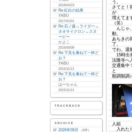
う。
2018/04/23
さてと！
Re:紅白の結果
が
YABU
増えてま
2017/01/01
（笑）
Re:石ノ森→ライダー→
んじゃ、
ネオサイクロン→スヌ
動。
ーピー
あちきの
かよこ
了。
2016/05/08
でわ。退
Re:下見を兼ねて一杯ど
15時出
お？
法隆寺へ
YABU
交通集中
2015/11/13
と
Re:下見を兼ねて一杯ど
順調順調
お？
はーちゃん
2015/11/13
TRACKBACK
ARCHIVE
人組
入れたり
2026年08月
（6件）