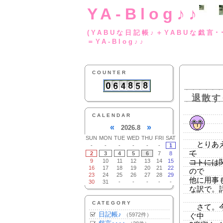
YA-Blog♪♪
(YABUな日記帳♪＋
＝YA-Blog♪♪
COUNTER
退散す
CALENDAR
«
»
2026.8
SUN
MON
TUE
WED
THU
FRI
SAT
とりあ
-
-
-
-
-
-
1
て
2
3
4
5
6
7
8
9
10
11
12
13
14
15
コトには
16
17
18
19
20
21
22
ので
23
24
25
26
27
28
29
他に用事
30
31
-
-
-
-
-
な訳で。
CATEGORY
さて。今
日記帳♪
（5972件）
ぐ中