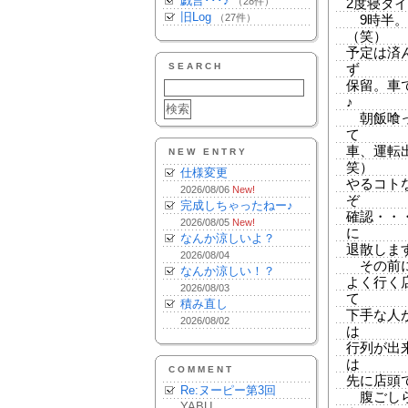
戯言･･･♪
（28件）
2度寝タ
旧Log
（27件）
9時半。
（笑）
予定は済
SEARCH
ず
保留。車
♪
朝飯喰っ
て
車、運転
NEW ENTRY
笑）
仕様変更
やるコト
2026/08/06
New!
ぞ
完成しちゃったねー♪
確認・・
2026/08/05
New!
に
なんか涼しいよ？
退散しま
2026/08/04
その前に
なんか涼しい！？
よく行く
2026/08/03
て
積み直し
下手な人
2026/08/02
は
行列が出
は
COMMENT
先に店頭
Re:ヌーピー第3回
腹ごしら
YABU