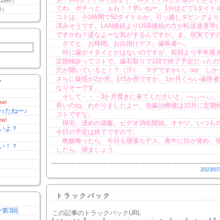
28件）
でわ、ポチっと。ぉお！？早いねー。1分ほどで1タイト
件）
コトは、小1時間で50タイトルか。引っ越しダビングよ
済みそうです。LAN接続よりUSB接続の方が転送速度早
ですかね？逆なよーな気がするんですが。ま、現実です
さてと。お時間。お出掛けデス。歯医者へ。
特に歯がイタイとかはないのですが、前回より半年過
定期検診ってコトで。歯石取りで1回で終了予定だったの
穴が開いていると！？（汗） マヂですかい。orz しか
さらに疑惑が2か所。計5か所ですか。1か月ぐらい歯医
Y
なりそーです。
そして・・・3か月置きに来てくださいと。へぃへぃ。
ew!
長いのね。わかりましたよー。虫歯治療後は10月に定期
ったねー♪
コトですな。
ew!
帰宅。遅めの昼飯。ビデオ消化開始。オヤツ。いつも
いよ？
今日の予定は終了ですので。
晩飯喰ったら、今日も寝落ちデス。夜中に目が覚め、
い！？
したら、寝ましょう。
2023/07
トラックバック
ー第3回
この記事のトラックバックURL