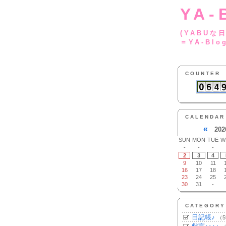
YA-
(YA
＝YA-Blo
COUNTER
CALENDAR
«
202
SUN
MON
TUE
W
-
-
-
2
3
4
9
10
11
16
17
18
23
24
25
30
31
-
CATEGORY
日記帳♪
（5