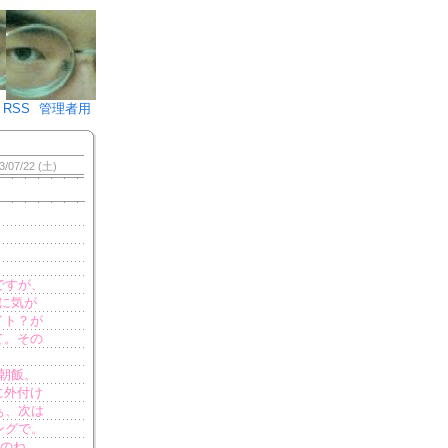
♪)÷2
RSS
管理者用
3/07/22 (土)
ですが、
に気が
イト？が
て。その
朝飯。
に外付け
ぁ、次は
ングで。
いのね。