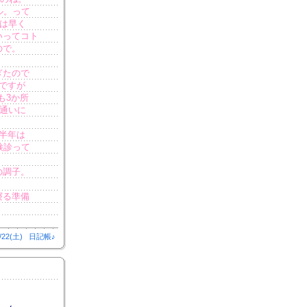
ル。って
りは早く
いってコト
ので。
ぎたので
ですが
も3か所
者通いに
半年は
検診って
の調子。
寝る準備
/22(土)
日記帳♪