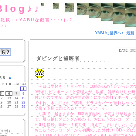
Blog♪♪
BUな日記帳♪＋YABUな戯言･･･
g♪♪
YABUな世界へ♪
最新
DATE :
202
ダビングと歯医者
»
6.8
ED
THU
FRI
SAT
今日は早起き！と言っても、10時起床の予定だったの
-
-
-
1
9時頃にピンポーン！と管理人が。以前、雑草刈りした時
5
6
7
8
付いたのですが、庭の生垣の近くにある外灯？ポールラ
12
13
14
15
19
20
21
22
ですね、木に押されて破壊。ガラスカバーが割れちゃっ
26
27
28
29
交換？下見に庭に入ると？どーぞどーぞ。
-
-
-
-
な訳で。起きますか。9時過ぎ起床。予定より早起き？
で、引っ越しダビングが終わり、おにゅうのレコーダー
HDDを接続。嗚呼～！初期化！消えてしまいました。さ
おにゅうのレコーダーから初期化した外付けHDDへダビ
972件）
ぉ？100タイトルではなく、50タイトルしか選択できな