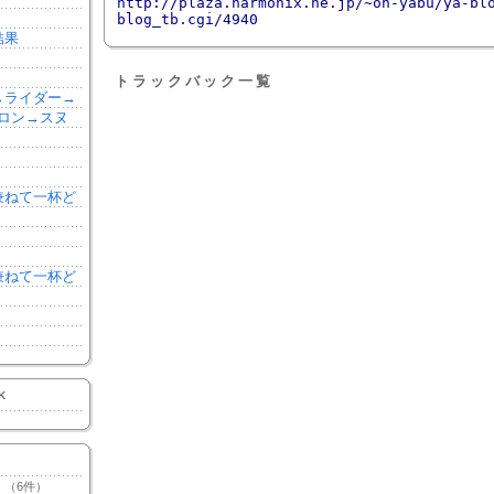
http://plaza.harmonix.ne.jp/~oh-yabu/ya-bl
blog_tb.cgi/4940
結果
トラックバック一覧
森→ライダー→
ロン→スヌ
を兼ねて一杯ど
を兼ねて一杯ど
K
（6件）