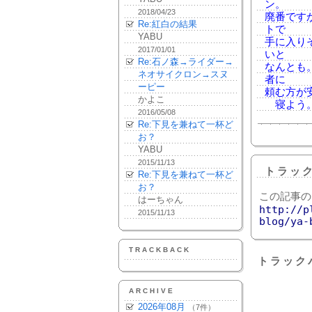
ン。
2018/04/23
廃番です
Re:紅白の結果
トで
YABU
手に入り
2017/01/01
いと
Re:石ノ森→ライダー→
なんとも
ネオサイクロン→スヌ
者に
ーピー
頼む方が
かよこ
寝よう。(o
2016/05/08
Re:下見を兼ねて一杯ど
お？
YABU
2015/11/13
トラッ
Re:下見を兼ねて一杯ど
お？
この記事の
はーちゃん
http://p
2015/11/13
blog/ya-
TRACKBACK
トラック
ARCHIVE
2026年08月
（7件）