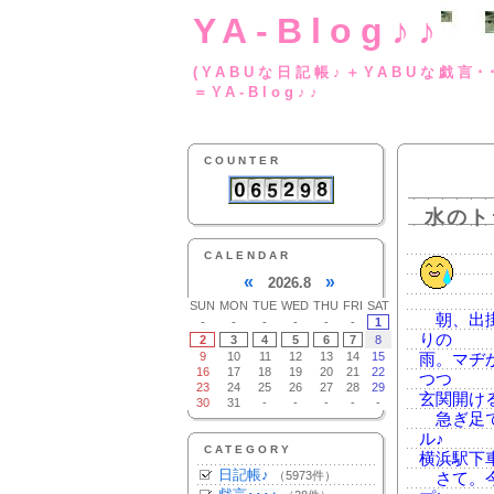
YA-Blog♪♪
(YABUな日記帳♪＋
＝YA-Blog♪♪
COUNTER
水のト
CALENDAR
«
»
2026.8
SUN
MON
TUE
WED
THU
FRI
SAT
朝、出掛
-
-
-
-
-
-
1
りの
2
3
4
5
6
7
8
9
10
11
12
13
14
15
雨。マヂ
16
17
18
19
20
21
22
つつ
23
24
25
26
27
28
29
玄関開け
30
31
-
-
-
-
-
急ぎ足で
ル♪
CATEGORY
横浜駅下
日記帳♪
（5973件）
さて。今