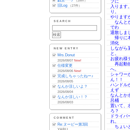
戯言･･･♪
（28件）
プに
旧Log
（27件）
入ります
り。
やります
SEARCH
なんとか
でわ
退散しま
帰りに本
消化
しながら
NEW ENTRY
と。
Mrs.Donut
お疲れ様
2026/08/07
New!
再起動後
仕様変更
へ。
2026/08/06
New!
シャワー
完成しちゃったねー♪
ん！！
2026/08/05
ハンドル
なんか涼しいよ？
えず
2026/08/04
なんとか
なんか涼しい！？
呂桶
2026/08/03
置いて、
ろ？
ドライバ
COMMENT
れ。
Re:ヌーピー第3回
ちょいと
YABU