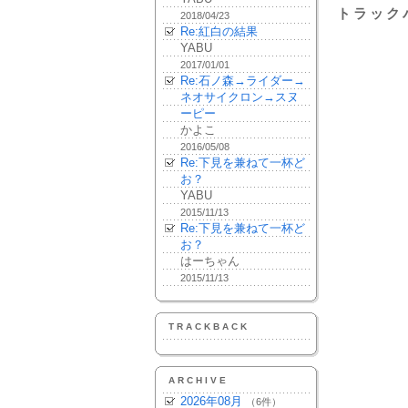
トラック
2018/04/23
Re:紅白の結果
YABU
2017/01/01
Re:石ノ森→ライダー→
ネオサイクロン→スヌ
ーピー
かよこ
2016/05/08
Re:下見を兼ねて一杯ど
お？
YABU
2015/11/13
Re:下見を兼ねて一杯ど
お？
はーちゃん
2015/11/13
TRACKBACK
ARCHIVE
2026年08月
（6件）