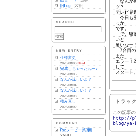
戯言･･･♪
（28件）
なんか疲
旧Log
（27件）
ツ？
テレビ見
今日も昼
SEARCH
っか
です。
で、寝落
いと
暑いなー
7台目の
NEW ENTRY
また
仕様変更
エラー！
2026/08/06
New!
して
完成しちゃったねー♪
スタート
2026/08/05
なんか涼しいよ？
2026/08/04
なんか涼しい！？
2026/08/03
積み直し
トラッ
2026/08/02
この記事の
http://p
blog/ya-
COMMENT
Re:ヌーピー第3回
YABU