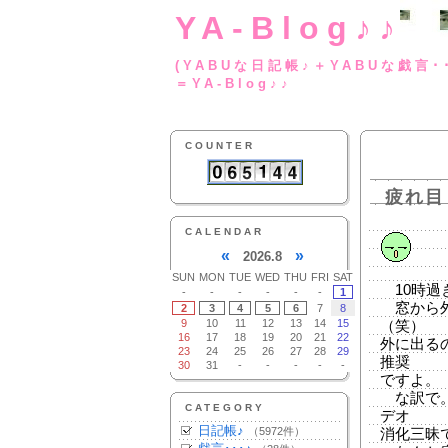
YA-Blog♪♪
(YABUな日記帳♪＋
＝YA-Blog♪♪
COUNTER
疲れ目
CALENDAR
«
»
2026.8
SUN
MON
TUE
WED
THU
FRI
SAT
10時過
-
-
-
-
-
-
1
窓から外
2
3
4
5
6
7
8
9
10
11
12
13
14
15
（笑）
16
17
18
19
20
21
22
外に出る
23
24
25
26
27
28
29
推奨
30
31
-
-
-
-
-
ですよ。
な訳で。
CATEGORY
デオ
日記帳♪
（5972件）
消化三昧