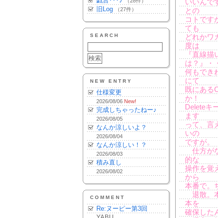
戯言･･･♪
（28件）
いいんで
旧Log
（27件）
との
コトです
ても
SEARCH
どれかワ
度は
『直線描
は？』・
何もでき
にて
NEW ENTRY
既にある
仕様変更
か！
2026/08/06
New!
Delet
完成しちゃったねー♪
ます
2026/08/05
って、言
なんか涼しいよ？
いの
2026/08/04
ですが。
なんか涼しい！？
仕方がな
2026/08/03
的な
積み直し
操作を覚
2026/08/02
から
本番で。
退散。本
COMMENT
本を
Re:ヌーピー第3回
確保した
YABU