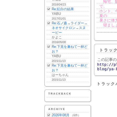
帰宅。飯
2018/04/23
で。
Re:紅白の結果
ホント、
YABU
夏の
2017/01/01
暑さに体
Re:石ノ森→ライダー→
寝まし
ネオサイクロン→スヌ
ーピー
かよこ
2016/05/08
Re:下見を兼ねて一杯ど
トラッ
お？
YABU
この記事の
2015/11/13
http://p
Re:下見を兼ねて一杯ど
blog/ya-
お？
はーちゃん
2015/11/13
トラック
TRACKBACK
ARCHIVE
2026年08月
（6件）