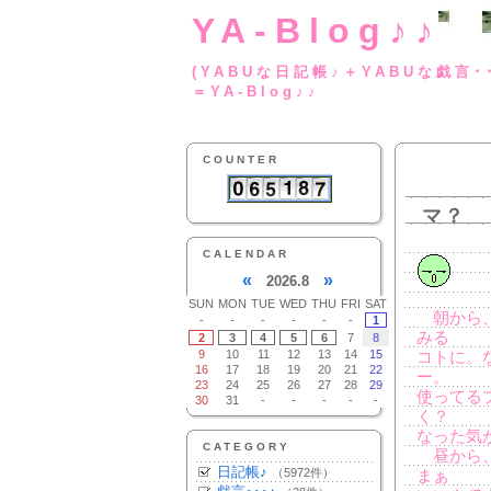
YA-Blog♪♪
(YABUな日記帳♪＋
＝YA-Blog♪♪
COUNTER
マ？
CALENDAR
«
»
2026.8
SUN
MON
TUE
WED
THU
FRI
SAT
朝から、
-
-
-
-
-
-
1
みる
2
3
4
5
6
7
8
9
10
11
12
13
14
15
コトに。
16
17
18
19
20
21
22
ー。
23
24
25
26
27
28
29
使ってる
30
31
-
-
-
-
-
く？
なった気
CATEGORY
昼から、
日記帳♪
（5972件）
まぁ