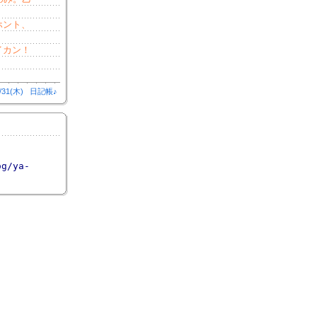
ホント、
イカン！
/31(木)
日記帳♪
og/ya-