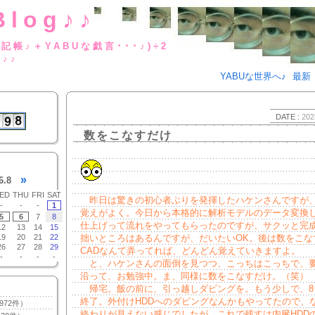
Blog♪♪
BUな日記帳♪＋YABUな戯言･･･
g♪♪
YABUな世界へ♪
最新
DATE :
202
数をこなすだけ
»
6.8
ED
THU
FRI
SAT
昨日は驚きの初心者ぶりを発揮したハケンさんですが
-
-
-
1
覚えがよく。今日から本格的に解析モデルのデータ変換
5
6
7
8
仕上げって流れをやってもらったのですが、サクッと完
12
13
14
15
19
20
21
22
拙いところはあるんですが、だいたいOK。後は数をこな
26
27
28
29
CADなんて弄ってれば、どんどん覚えていきますよ。
-
-
-
-
と、ハケンさんの面倒を見つつ、こっちはこっちで、
沿って、お勉強中。ま、同様に数をこなすだけ。（笑）
帰宅。飯の前に、引っ越しダビングを。もう少しで、8
終了。外付けHDDへのダビングなんかもやってたので、
972件）
終わりが見えない感じでしたが、これで残すは内臓HDD