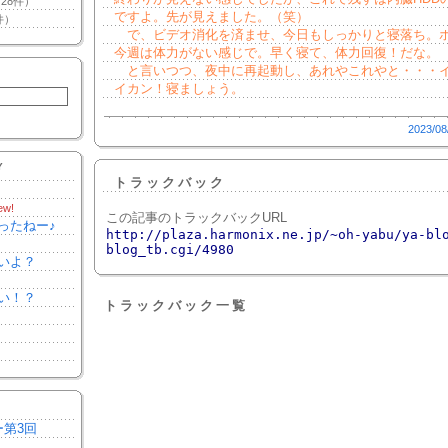
28件）
ですよ。先が見えました。（笑）
件）
で、ビデオ消化を済ませ、今日もしっかりと寝落ち。
今週は体力がない感じで。早く寝て、体力回復！だな。
と言いつつ、夜中に再起動し、あれやこれやと・・・
イカン！寝ましょう。
2023/08
Y
トラックバック
ew!
この記事のトラックバックURL
ったねー♪
http://plaza.harmonix.ne.jp/~oh-yabu/ya-bl
blog_tb.cgi/4980
いよ？
い！？
トラックバック一覧
ー第3回