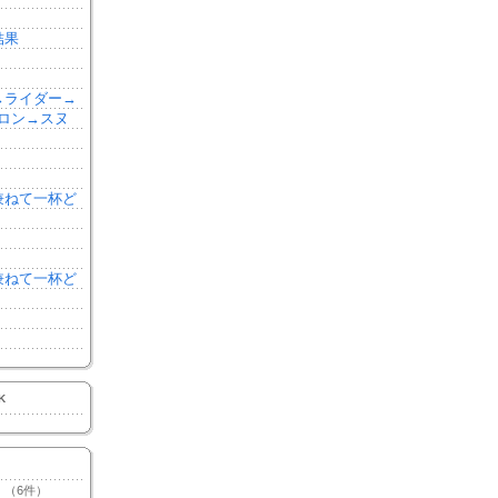
結果
森→ライダー→
ロン→スヌ
を兼ねて一杯ど
を兼ねて一杯ど
K
（6件）