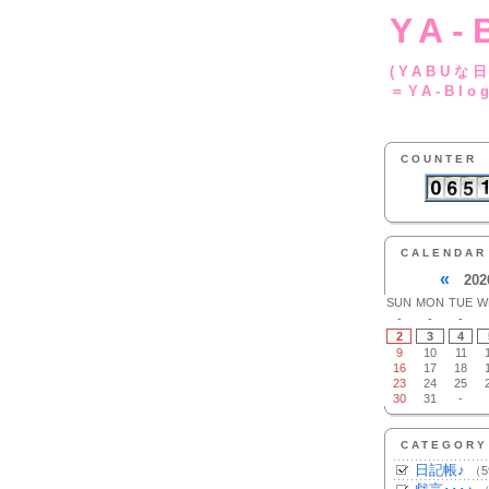
YA-
(YA
＝YA-Blo
COUNTER
CALENDAR
«
202
SUN
MON
TUE
W
-
-
-
2
3
4
9
10
11
16
17
18
23
24
25
30
31
-
CATEGORY
日記帳♪
（5