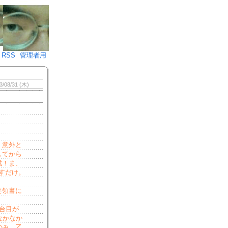
♪)÷2
RSS
管理者用
3/08/31 (木)
、意外と
してから
成！ま、
すだけ。
要領書に
台目が
なかなか
のみ。乙