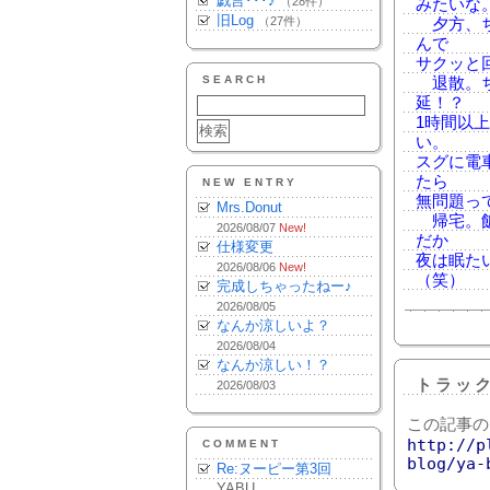
戯言･･･♪
（28件）
みたいな
旧Log
（27件）
夕方、ち
んで
サクッと
SEARCH
退散。ち
延！？
1時間以
い。
スグに電
たら
NEW ENTRY
無問題っ
Mrs.Donut
帰宅。飯
2026/08/07
New!
だか
仕様変更
夜は眠た
2026/08/06
New!
（笑）
完成しちゃったねー♪
2026/08/05
なんか涼しいよ？
2026/08/04
なんか涼しい！？
トラッ
2026/08/03
この記事の
http://p
COMMENT
blog/ya-
Re:ヌーピー第3回
YABU