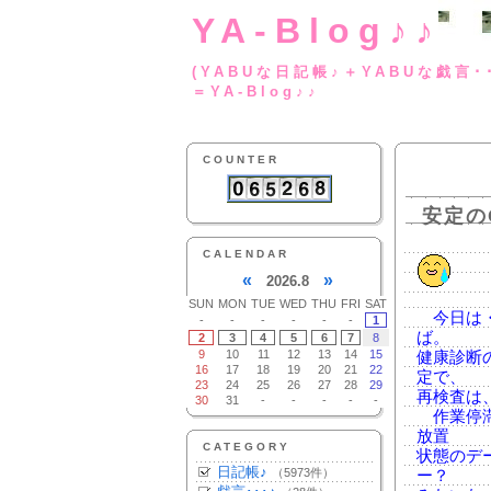
YA-Blog♪♪
(YABUな日記帳♪＋
＝YA-Blog♪♪
COUNTER
安定の
CALENDAR
«
»
2026.8
SUN
MON
TUE
WED
THU
FRI
SAT
今日は・
-
-
-
-
-
-
1
ば。
2
3
4
5
6
7
8
9
10
11
12
13
14
15
健康診断
16
17
18
19
20
21
22
定で、
23
24
25
26
27
28
29
再検査は
30
31
-
-
-
-
-
作業停滞
放置
CATEGORY
状態のデ
日記帳♪
（5973件）
ー？