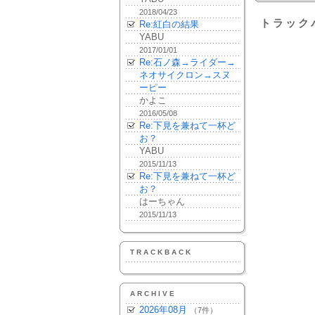
2018/04/23
トラック
Re:紅白の結果
YABU
2017/01/01
Re:石ノ森→ライダー→
ネオサイクロン→スヌ
ーピー
かよこ
2016/05/08
Re:下見を兼ねて一杯ど
お？
YABU
2015/11/13
Re:下見を兼ねて一杯ど
お？
はーちゃん
2015/11/13
TRACKBACK
ARCHIVE
2026年08月
（7件）