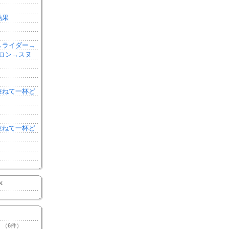
結果
森→ライダー→
ロン→スヌ
を兼ねて一杯ど
を兼ねて一杯ど
K
（6件）