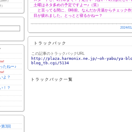
28件）
土曜はネタ多めの予定ですよー♪（笑）
件）
と言ってる間に、0時前。なんだか月湯からチェック作
目が疲れました。とっとと寝るかねー？
2024/01
トラックバック
Y
この記事のトラックバックURL
http://plaza.harmonix.ne.jp/~oh-yabu/ya-bl
ew!
blog_tb.cgi/5134
ったねー♪
ew!
いよ？
トラックバック一覧
い！？
ー第3回