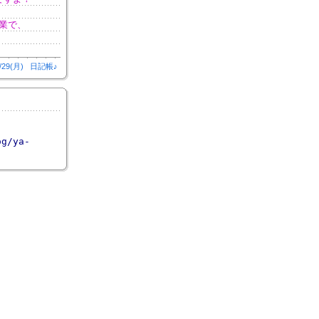
業で、
/29(月)
日記帳♪
og/ya-