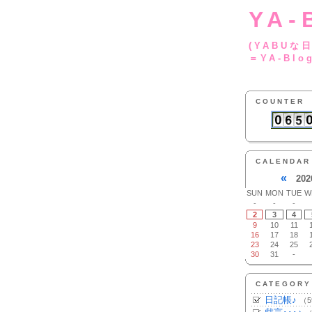
YA-
(YA
＝YA-Blo
COUNTER
CALENDAR
«
202
SUN
MON
TUE
W
-
-
-
2
3
4
9
10
11
16
17
18
23
24
25
30
31
-
CATEGORY
日記帳♪
（5