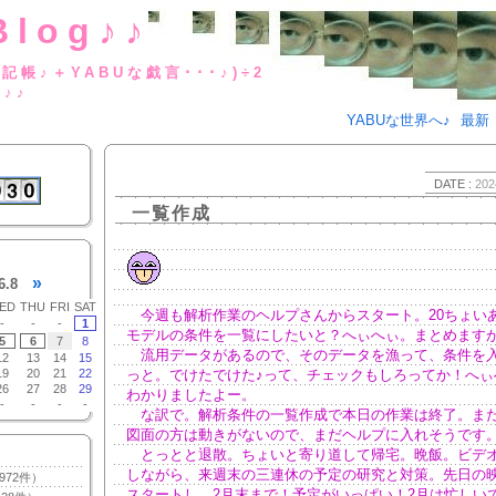
Blog♪♪
BUな日記帳♪＋YABUな戯言･･･
g♪♪
YABUな世界へ♪
最新
DATE :
202
一覧作成
»
6.8
ED
THU
FRI
SAT
今週も解析作業のヘルプさんからスタート。20ちょい
-
-
-
1
モデルの条件を一覧にしたいと？へぃへぃ。まとめます
5
6
7
8
流用データがあるので、そのデータを漁って、条件を
12
13
14
15
19
20
21
22
っと。でけたでけた♪って、チェックもしろってか！へぃ
26
27
28
29
わかりましたよー。
-
-
-
-
な訳で。解析条件の一覧作成で本日の作業は終了。ま
図面の方は動きがないので、まだヘルプに入れそうです。o
とっとと退散。ちょいと寄り道して帰宅。晩飯。ビデ
しながら、来週末の三連休の予定の研究と対策。先日の
972件）
スタートし、2月末まで！予定がいっぱい！2月は忙しい