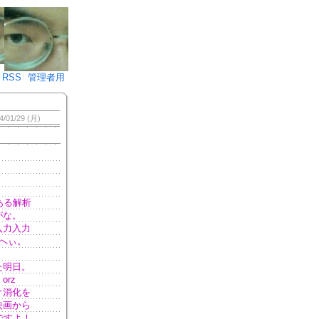
♪)÷2
RSS
管理者用
4/01/29 (月)
ある解析
がな。
入力入力
へぃ。
た明日。
rz
オ消化を
映画から
ですよ！