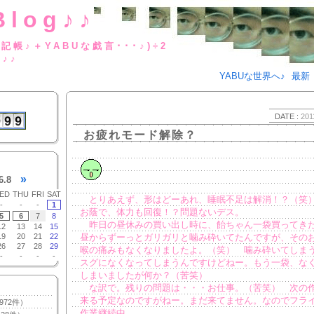
Blog♪♪
BUな日記帳♪＋YABUな戯言･･･
g♪♪
YABUな世界へ♪
最新
DATE :
201
お疲れモード解除？
»
6.8
ED
THU
FRI
SAT
とりあえず、形はどーあれ、睡眠不足は解消！？（笑
-
-
-
1
お蔭で、体力も回復！？問題ないデス。
5
6
7
8
昨日の昼休みの買い出し時に、飴ちゃん一袋買ってき
12
13
14
15
19
20
21
22
昼からずーっとガリガリと噛み砕いてたんですが、その
26
27
28
29
喉の痛みもなくなりましたよ。（笑） 噛み砕いてしま
-
-
-
-
スグになくなってしまうんですけどねー。もう一袋、な
しまいましたが何か？（苦笑）
な訳で。残りの問題は・・・お仕事。（苦笑） 次の
来る予定なのですがねー。まだ来てません。なのでフラ
972件）
作業継続中。