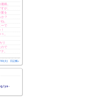
の連絡。
ですが、
作業を
っか？
ーね。
よーで
ゃ！
少々。
。
カリ
たので
マテ。
/30(火)
日記帳♪
og/ya-