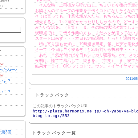
28件）
そんな時！上司様から呼び出し。ちょいと今後の予定
件）
お隣さんのグループの作業を手伝うコトになりそうなの
そうは言っても、作業依頼が来たら、もちろんこっちの
優先するし、1～2週間かかったりしちゃうので、どーす
みたいな話を。（苦笑） ま、その時の状況次第でしょ
現時点では、手伝う作業の方も、まだネタが揃ってない
スタート出来ず・・・本日も定時退散。とっとと退散ぢ
特に寄り道もせずに、19時過ぎ帰宅。飯。ビデオ消化
さーて！今日は早く寝るぞ！と23時前から投稿中・・・
Y
あれ！？気が付けば今日もシッカリ寝落ち。orz スッ
夜明け。慌てて風呂して、続きを。（苦笑） ま、寝て
ew!
結果オーライ、OK♪ってコトで。ウン。＜イヤイヤマテ
ったねー♪
ew!
2011/08
いよ？
い！？
トラックバック
この記事のトラックバックURL
http://plaza.harmonix.ne.jp/~oh-yabu/ya-bl
blog_tb.cgi/553
ー第3回
トラックバック一覧