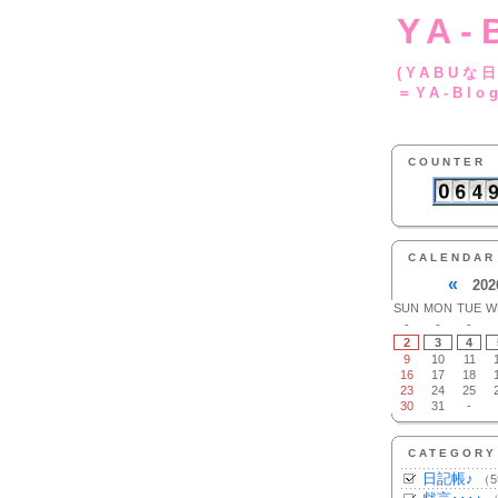
YA-
(YA
＝YA-Blo
COUNTER
CALENDAR
«
202
SUN
MON
TUE
W
-
-
-
2
3
4
9
10
11
16
17
18
23
24
25
30
31
-
CATEGORY
日記帳♪
（5