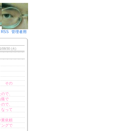
♪)÷2
RSS
管理者用
1/08/30 (火)
） その
たので、
お蔭で
うので、
くなって
作業依頼
イングで