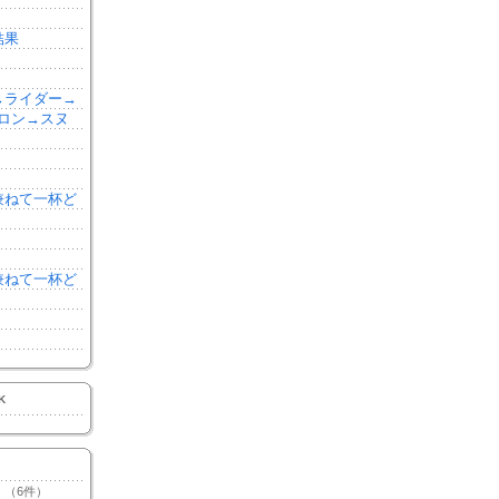
結果
森→ライダー→
ロン→スヌ
を兼ねて一杯ど
を兼ねて一杯ど
K
（6件）