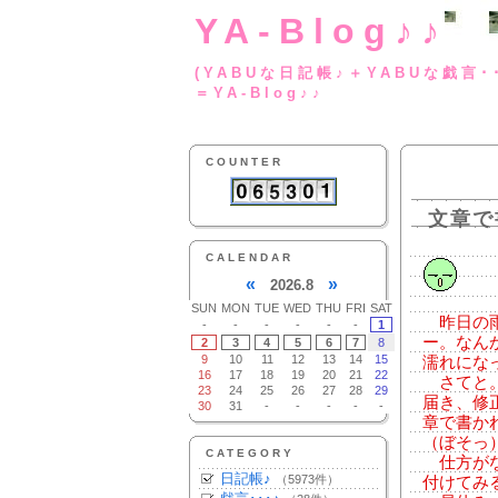
YA-Blog♪♪
(YABUな日記帳♪＋
＝YA-Blog♪♪
COUNTER
文章で
CALENDAR
«
»
2026.8
SUN
MON
TUE
WED
THU
FRI
SAT
昨日の雨
-
-
-
-
-
-
1
ー。なん
2
3
4
5
6
7
8
9
10
11
12
13
14
15
濡れにな
16
17
18
19
20
21
22
さてと。
23
24
25
26
27
28
29
届き、修
30
31
-
-
-
-
-
章で書か
（ぼそっ
CATEGORY
仕方がな
日記帳♪
（5973件）
付けてみ