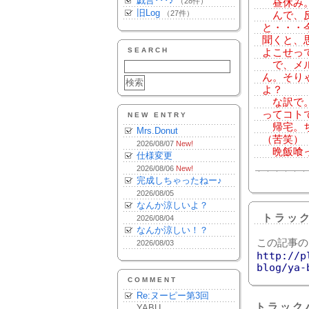
戯言･･･♪
（28件）
昼休み。
旧Log
（27件）
んで、反
と・・・
聞くと、
SEARCH
よこせっ
で、メル
ん。そり
よ？
な訳で。
ってコト
NEW ENTRY
帰宅。ち
Mrs.Donut
（苦笑）
2026/08/07
New!
晩飯喰っ
仕様変更
2026/08/06
New!
完成しちゃったねー♪
2026/08/05
なんか涼しいよ？
トラッ
2026/08/04
なんか涼しい！？
この記事の
2026/08/03
http://p
blog/ya-
COMMENT
Re:ヌーピー第3回
トラック
YABU