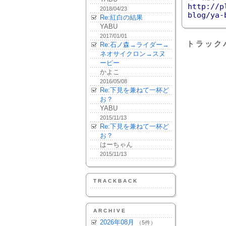
http://p
2018/04/23
blog/ya-
Re:紅白の結果
YABU
2017/01/01
トラック
Re:石ノ森→ライダー→
ネオサイクロン→スヌ
ーピー
かよこ
2016/05/08
Re:下見を兼ねて一杯ど
お？
YABU
2015/11/13
Re:下見を兼ねて一杯ど
お？
はーちゃん
2015/11/13
TRACKBACK
ARCHIVE
2026年08月
（5件）