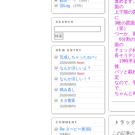
戯言･･･♪
（28件）
進めます
旧Log
（27件）
面の
上下階の
に
SEARCH
3枚の図
（笑）
つーか、
6分割の
面の
チェック
NEW ENTRY
長そうデ
完成しちゃったねー♪
19時半
2026/08/05
New!
後、
なんか涼しいよ？
パソと戯
2026/08/04
New!
定
なんか涼しい！？
なので、
2026/08/03
で、
積み直し
ちゃんと
2026/08/02
ネタ豊富
2026/08/01
トラッ
COMMENT
Re:ヌーピー第3回
この記事の
YABU