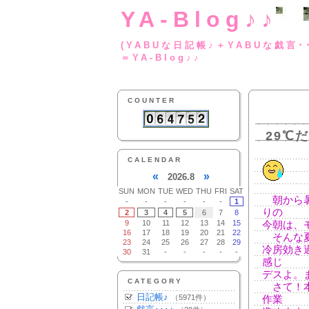
YA-Blog♪♪
(YABUな日記帳♪＋
＝YA-Blog♪♪
COUNTER
29℃
CALENDAR
«
»
2026.8
SUN
MON
TUE
WED
THU
FRI
SAT
朝から暑
-
-
-
-
-
-
1
りの
2
3
4
5
6
7
8
9
10
11
12
13
14
15
今朝は、
16
17
18
19
20
21
22
そんな夏
23
24
25
26
27
28
29
冷房効き
30
31
-
-
-
-
-
感じ
デスよ。
CATEGORY
さて！本
日記帳♪
（5971件）
作業