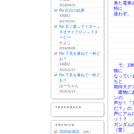
来た電車
2018/04/23
特に
Re:紅白の結果
迷わず。
YABU
2017/01/01
Re:石ノ森→ライダー→
ネオサイクロン→スヌ
ーピー
かよこ
2016/05/08
Re:下見を兼ねて一杯ど
お？
YABU
で。19
2015/11/13
物に
Re:下見を兼ねて一杯ど
なってい
お？
ちと
はーちゃん
期待大デ
2015/11/13
建物にあ
ンの
声が！『
TRACKBACK
だ？』の
声にアム
ッ！？
ガンダム
ARCHIVE
（驚）
2026年08月
（8件）