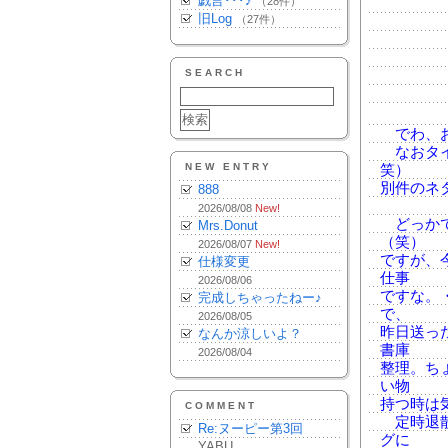
戯言･･･♪
（28件）
旧Log
（27件）
SEARCH
でわ、おやす
なおタイ
NEW ENTRY
笑）
別件のネ
888
2026/08/08
New!
どっかで
Mrs.Donut
（笑）
2026/08/07
New!
ですが、
仕様変更
仕事
2026/08/06
ですな。
完成しちゃったねー♪
で、
2026/08/05
昨日送っ
なんか涼しいよ？
書庫
2026/08/04
整理。ち
い物
持つ時は
COMMENT
定時退散
Re:ヌーピー第3回
グに
YABU