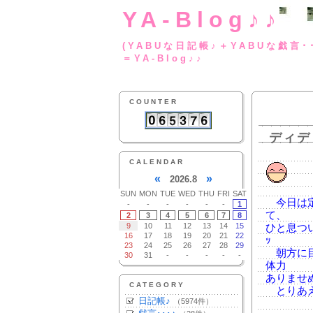
YA-Blog♪♪
(YABUな日記帳♪＋
＝YA-Blog♪♪
COUNTER
ディデ
CALENDAR
«
»
2026.8
SUN
MON
TUE
WED
THU
FRI
SAT
今日は定
-
-
-
-
-
-
1
て、
2
3
4
5
6
7
8
9
10
11
12
13
14
15
ひと息つい
16
17
18
19
20
21
22
ｯ
23
24
25
26
27
28
29
朝方に目
30
31
-
-
-
-
-
体力
ありませ
CATEGORY
とりあえ
日記帳♪
（5974件）