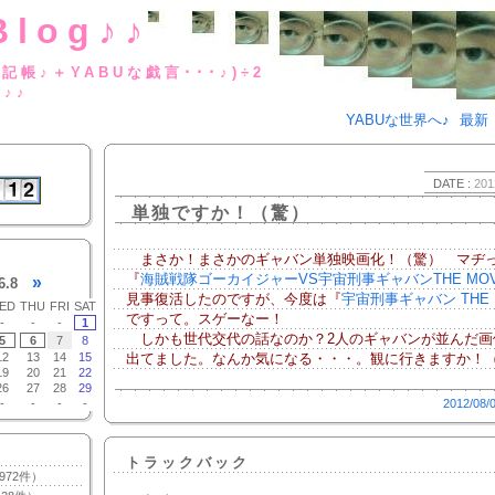
Blog♪♪
BUな日記帳♪＋YABUな戯言･･･
g♪♪
YABUな世界へ♪
最新
DATE :
201
単独ですか！（驚）
まさか！まさかのギャバン単独映画化！（驚） マヂ
『
海賊戦隊ゴーカイジャーVS宇宙刑事ギャバンTHE MOV
»
6.8
見事復活したのですが、今度は『
宇宙刑事ギャバン THE 
ED
THU
FRI
SAT
ですって。スゲーなー！
-
-
-
1
しかも世代交代の話なのか？2人のギャバンが並んだ画
5
6
7
8
12
13
14
15
出てました。なんか気になる・・・。観に行きますか！
19
20
21
22
26
27
28
29
-
-
-
-
2012/08/
トラックバック
972件）