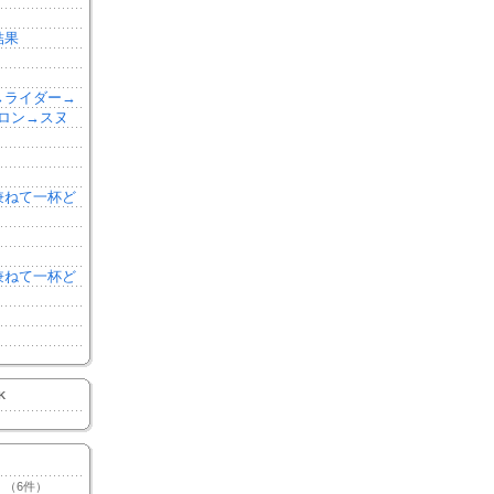
結果
森→ライダー→
ロン→スヌ
を兼ねて一杯ど
を兼ねて一杯ど
K
（6件）