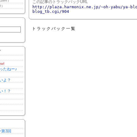
28件）
この記事のトラックバックURL
件）
http://plaza.harmonix.ne.jp/~oh-yabu/ya-bl
blog_tb.cgi/904
トラックバック一覧
Y
ew!
ったねー♪
いよ？
い！？
ー第3回