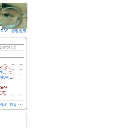
♪)÷2
RSS
管理者用
2/08/06 (月)
っすか。
IE
』で、
MOVIE
』
像が
（笑）
06(月)
戯言･･･♪