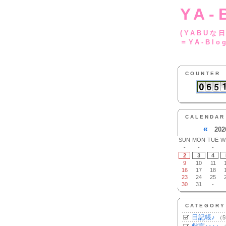
YA-
(YA
＝YA-Blo
COUNTER
CALENDAR
«
202
SUN
MON
TUE
W
-
-
-
2
3
4
9
10
11
16
17
18
23
24
25
30
31
-
CATEGORY
日記帳♪
（5