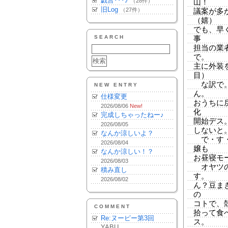
戯言･･･♪
（28件）
山！
旧Log
（27件）
議案が多
（嬉）
でも、早
SEARCH
事
担当の業
で。
主に外装
目）
な訳で。
NEW ENTRY
ん。
仕様変更
おうちに
2026/08/06
New!
化
完成しちゃったねー♪
開始デス
2026/08/05
しないと
なんか涼しいよ？
で・す・
2026/08/04
嬢も
なんか涼しい！？
お昼寝モ
2026/08/03
オヤツの
積み直し
す。
2026/08/02
ん？豆ま
の
コトで、
COMMENT
拾って食
Re:ヌーピー第3回
ス。
YABU