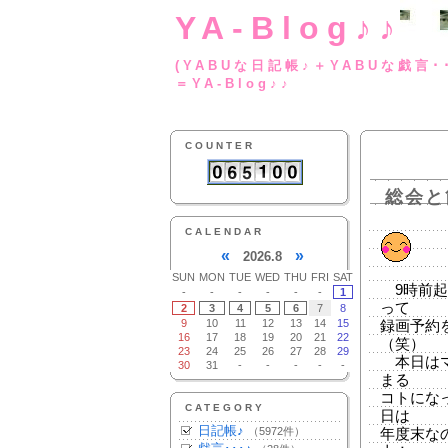
YA-Blog♪♪
(YABUな日記帳♪＋
＝YA-Blog♪♪
COUNTER
総会と
CALENDAR
«
»
2026.8
SUN
MON
TUE
WED
THU
FRI
SAT
9時前起
-
-
-
-
-
-
1
って
2
3
4
5
6
7
8
9
10
11
12
13
14
15
録画予約
16
17
18
19
20
21
22
（笑）
23
24
25
26
27
28
29
本日はマ
30
31
-
-
-
-
-
まる
コトにな
CATEGORY
日は
日記帳♪
（5972件）
年度末な