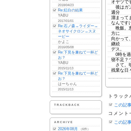
オヤツで
2018/04/23
後はガン
Re:紅白の結果
週分
YABU
溜まって
2017/01/01
なんです
Re:石ノ森→ライダー→
晩飯。恵
ネオサイクロン→スヌ
方に
ーピー
向かって
かよこ
継続
2016/05/08
デス。
Re:下見を兼ねて一杯ど
0時を過
お？
寝不足？
YABU
さて。明
2015/11/13
残業な日
Re:下見を兼ねて一杯ど
お？
はーちゃん
2015/11/13
トラック
この記
TRACKBACK
コメント
この記
ARCHIVE
2026年08月
（6件）