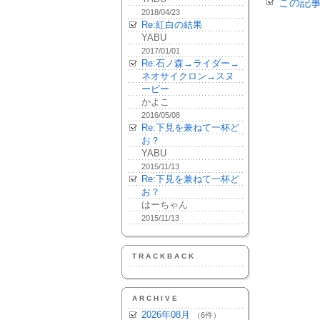
この記
2018/04/23
Re:紅白の結果
YABU
2017/01/01
Re:石ノ森→ライダー→
ネオサイクロン→スヌ
ーピー
かよこ
2016/05/08
Re:下見を兼ねて一杯ど
お？
YABU
2015/11/13
Re:下見を兼ねて一杯ど
お？
はーちゃん
2015/11/13
TRACKBACK
ARCHIVE
2026年08月
（6件）