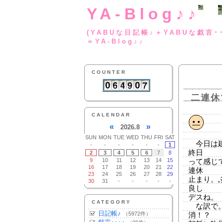
YA-Blog♪♪
(YABUな日記帳♪＋
＝YA-Blog♪♪
COUNTER
二連休
CALENDAR
«
»
2026.8
SUN
MON
TUE
WED
THU
FRI
SAT
今日は建
-
-
-
-
-
-
1
終日
2
3
4
5
6
7
8
9
10
11
12
13
14
15
って感じ
16
17
18
19
20
21
22
連休
23
24
25
26
27
28
29
止まり。
30
31
-
-
-
-
-
良し
デスね。
CATEGORY
な訳で。
日記帳♪
（5972件）
消！？