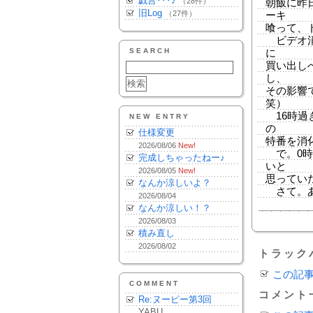
戯言･･･♪
（28件）
朝飯に昨
旧Log
（27件）
ーキ
喰って、
ビデオ消
SEARCH
に
買い出し
し、
その影響
笑）
16時過
NEW ENTRY
の
仕様変更
特番を消
2026/08/06
New!
で。0時
完成しちゃったねー♪
いと
2026/08/05
New!
思ってい
なんか涼しいよ？
さて。あと
2026/08/04
なんか涼しい！？
2026/08/03
積み直し
2026/08/02
トラック
この記
COMMENT
コメント
Re:ヌーピー第3回
YABU