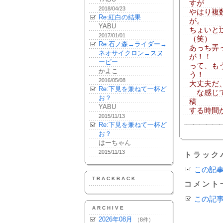
すが
2018/04/23
やはり複
Re:紅白の結果
が。
YABU
ちょいと
2017/01/01
（笑）
Re:石ノ森→ライダー→
あっち弄
ネオサイクロン→スヌ
が！！
ーピー
って、も
かよこ
う！
2016/05/08
大丈夫だ
Re:下見を兼ねて一杯ど
な感じで
お？
稿
YABU
する時間
2015/11/13
Re:下見を兼ねて一杯ど
お？
はーちゃん
2015/11/13
トラック
この記
TRACKBACK
コメント
この記
ARCHIVE
2026年08月
（8件）