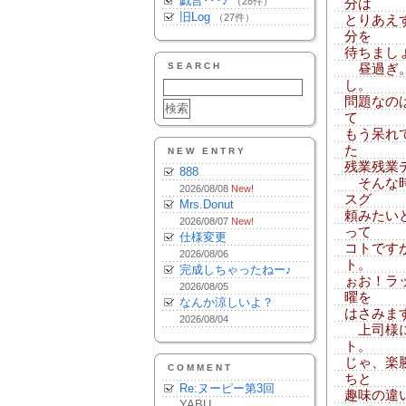
戯言･･･♪
（28件）
分は
旧Log
（27件）
とりあえ
分を
待ちまし
SEARCH
昼過ぎ。
し。
問題なの
て
もう呆れ
た
NEW ENTRY
残業残業
888
そんな時
2026/08/08
New!
スグ
Mrs.Donut
頼みたい
2026/08/07
New!
って
仕様変更
コトです
2026/08/06
ト。
完成しちゃったねー♪
ぉお！ラ
2026/08/05
曜を
なんか涼しいよ？
はさみま
2026/08/04
上司様に
ト。
じゃ、楽
COMMENT
ちと
Re:ヌーピー第3回
趣味の違
YABU