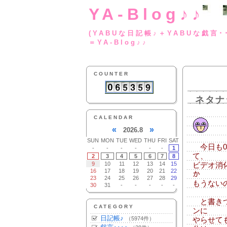
YA-Blog♪♪
(YABUな日記帳♪＋
＝YA-Blog♪♪
COUNTER
ネタナ
CALENDAR
«
»
2026.8
SUN
MON
TUE
WED
THU
FRI
SAT
今日も0
-
-
-
-
-
-
1
て、
2
3
4
5
6
7
8
9
10
11
12
13
14
15
ビデオ消化
16
17
18
19
20
21
22
か
23
24
25
26
27
28
29
もうない
30
31
-
-
-
-
-
と書きつ
CATEGORY
ンに
日記帳♪
（5974件）
やらせて