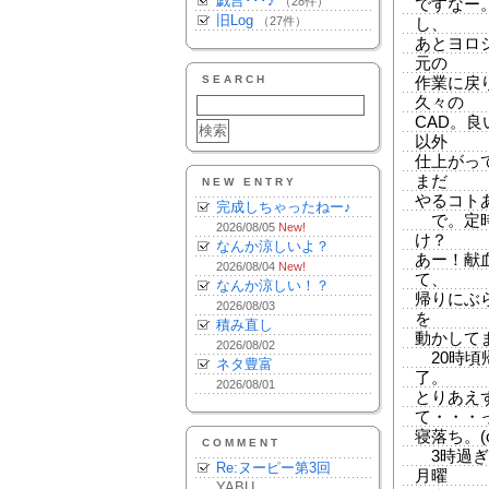
戯言･･･♪
（28件）
ですなー
旧Log
（27件）
し、
あとヨロ
元の
SEARCH
作業に戻
久々の
CAD。
以外
仕上がっ
まだ
NEW ENTRY
やるコト
完成しちゃったねー♪
で。定時
2026/08/05
New!
け？
なんか涼しいよ？
あー！献
2026/08/04
New!
て、
なんか涼しい！？
帰りにぶ
2026/08/03
を
積み直し
動かして
2026/08/02
20時頃
ネタ豊富
了。
2026/08/01
とりあえ
て・・・
寝落ち。(
COMMENT
3時過ぎ
Re:ヌーピー第3回
月曜
YABU