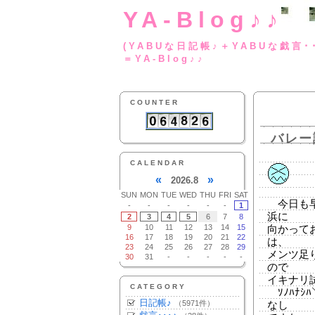
YA-Blog♪♪
(YABUな日記帳♪＋
＝YA-Blog♪♪
COUNTER
バレー
CALENDAR
«
»
2026.8
SUN
MON
TUE
WED
THU
FRI
SAT
今日も早
-
-
-
-
-
-
1
浜に
2
3
4
5
6
7
8
9
10
11
12
13
14
15
向かって
16
17
18
19
20
21
22
は、
23
24
25
26
27
28
29
メンツ足
30
31
-
-
-
-
-
ので
イキナリ
CATEGORY
ｿﾉﾊﾅｼﾊ
日記帳♪
（5971件）
なし