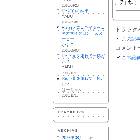
ですね・
2018/04/23
Re:紅白の結果
YABU
2017/01/01
Re:石ノ森→ライダー→
トラック
ネオサイクロン→スヌ
ーピー
この記
かよこ
コメント
2016/05/08
Re:下見を兼ねて一杯ど
この記
お？
YABU
2015/11/13
Re:下見を兼ねて一杯ど
お？
はーちゃん
2015/11/13
TRACKBACK
ARCHIVE
2026年08月
（5件）