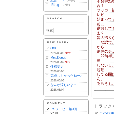
戯言･･･♪
（28件）
不発弾処
旧Log
（27件）
合？
サッカー
レビ
SEARCH
始まって
前に
退散して
ま？
皆の帰り
な訳で。
NEW ENTRY
から
888
別件のチ
2026/08/08
New!
22時半
Mrs.Donut
動
2026/08/07
New!
しないし
仕様変更
起動
2026/08/06
してる間に
完成しちゃったねー♪
ん。
2026/08/05
あちきも
なんか涼しいよ？
2026/08/04
COMMENT
トラック
Re:ヌーピー第3回
YABU
この記