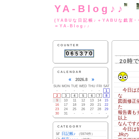
YA-Blog♪♪
(YABUな日記帳♪＋
＝YA-Blog♪♪
COUNTER
20時
CALENDAR
«
»
2026.8
SUN
MON
TUE
WED
THU
FRI
SAT
今日は次
-
-
-
-
-
-
1
な
2
3
4
5
6
7
8
9
10
11
12
13
14
15
図面修正
16
17
18
19
20
21
22
た
23
24
25
26
27
28
29
報告書も
30
31
-
-
-
-
-
以上
なんです
CATEGORY
今日は皆
日記帳♪
（5974件）
JRの