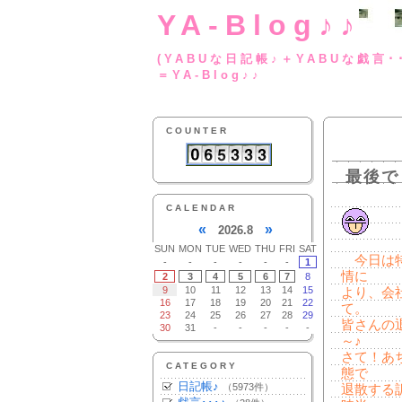
YA-Blog♪♪
(YABUな日記帳♪＋
＝YA-Blog♪♪
COUNTER
最後で
CALENDAR
«
»
2026.8
SUN
MON
TUE
WED
THU
FRI
SAT
今日は特
-
-
-
-
-
-
1
情に
2
3
4
5
6
7
8
9
10
11
12
13
14
15
より、会
16
17
18
19
20
21
22
て。
23
24
25
26
27
28
29
皆さんの
30
31
-
-
-
-
-
～♪
さて！あ
CATEGORY
態で
日記帳♪
（5973件）
退散する