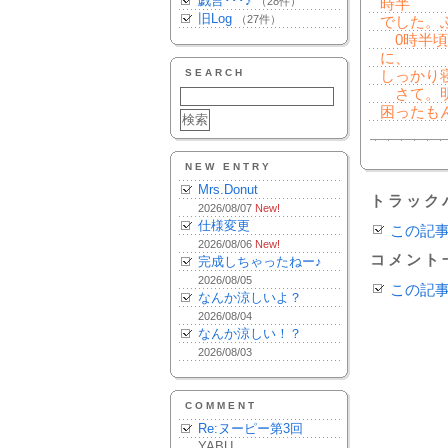
戯言･･･♪
（28件）
時半
旧Log
（27件）
でした。
0時半頃
に、
SEARCH
しっかり
さて。明
困ったも
NEW ENTRY
Mrs.Donut
トラック
2026/08/07
New!
仕様変更
この記
2026/08/06
New!
コメント
完成しちゃったねー♪
2026/08/05
この記
なんか涼しいよ？
2026/08/04
なんか涼しい！？
2026/08/03
COMMENT
Re:ヌーピー第3回
YABU