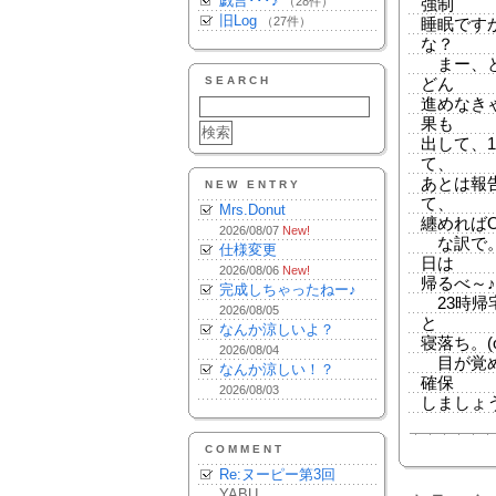
戯言･･･♪
（28件）
強制
旧Log
（27件）
睡眠です
な？
まー、と
SEARCH
どん
進めなき
果も
出して、
て、
あとは報
NEW ENTRY
て、
Mrs.Donut
纏めれば
2026/08/07
New!
な訳で。
仕様変更
日は
2026/08/06
New!
帰るべ～♪
完成しちゃったねー♪
23時帰
2026/08/05
と
なんか涼しいよ？
寝落ち。(
2026/08/04
目が覚め
なんか涼しい！？
確保
2026/08/03
しましょ
COMMENT
Re:ヌーピー第3回
YABU