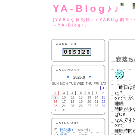
YA-Blog♪♪
(YABUな日記帳♪＋
＝YA-Blog♪♪
COUNTER
寝落ち
CALENDAR
«
»
2026.8
SUN
MON
TUE
WED
THU
FRI
SAT
昨日は寝
-
-
-
-
-
-
1
た？
2
3
4
5
6
7
8
9
10
11
12
13
14
15
のですが
16
17
18
19
20
21
22
睡眠
23
24
25
26
27
28
29
時間が少
30
31
-
-
-
-
-
ばOK
なんです
CATEGORY
ので
日記帳♪
（5973件）
睡眠時間