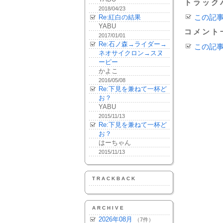
トラック
2018/04/23
Re:紅白の結果
この記
YABU
コメント
2017/01/01
Re:石ノ森→ライダー→
この記
ネオサイクロン→スヌ
ーピー
かよこ
2016/05/08
Re:下見を兼ねて一杯ど
お？
YABU
2015/11/13
Re:下見を兼ねて一杯ど
お？
はーちゃん
2015/11/13
TRACKBACK
ARCHIVE
2026年08月
（7件）