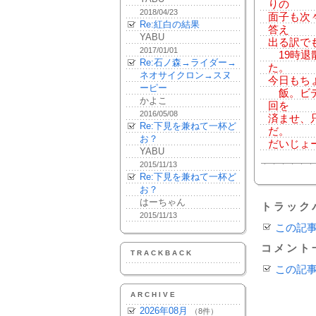
りの
2018/04/23
面子も次
Re:紅白の結果
答え
YABU
出る訳で
2017/01/01
19時退
Re:石ノ森→ライダー→
た。
ネオサイクロン→スヌ
今日もち
ーピー
飯。ビデ
かよこ
回を
2016/05/08
済ませ、
Re:下見を兼ねて一杯ど
だ。
お？
だいじょ
YABU
2015/11/13
Re:下見を兼ねて一杯ど
お？
はーちゃん
トラック
2015/11/13
この記
コメント
TRACKBACK
この記
ARCHIVE
2026年08月
（8件）