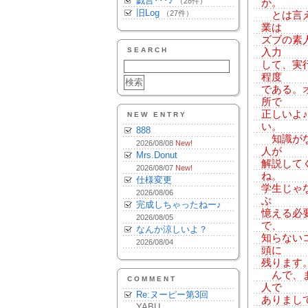
戯言･･･♪
（28件）
か。
旧Log
（27件）
とは言え
業は
ズブの素
SEARCH
入力
して、実
程度
である。
所で
正しいよ
NEW ENTRY
い。
888
知識がな
2026/08/08
New!
人が
Mrs.Donut
解説して
2026/08/07
New!
ね。
仕様変更
学生じゃ
2026/08/06
ぶ
完成しちゃったねー♪
憶える必
2026/08/05
で、
なんか涼しいよ？
知らない
2026/08/04
頭に
残ります
んで、ま
COMMENT
人で
Re:ヌーピー第3回
ありまし
YABU