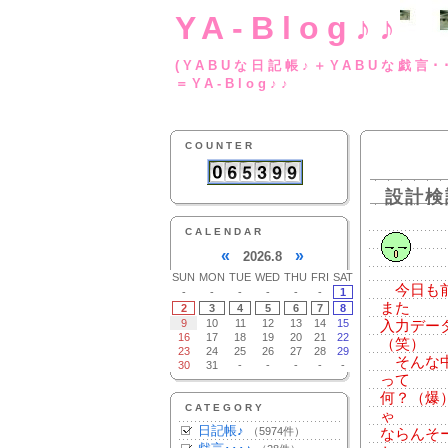
YA-Blog♪♪
(YABUな日記帳♪＋
＝YA-Blog♪♪
COUNTER
設計検
CALENDAR
«
»
2026.8
SUN
MON
TUE
WED
THU
FRI
SAT
今日も前
-
-
-
-
-
-
1
また
2
3
4
5
6
7
8
9
10
11
12
13
14
15
入力デー
16
17
18
19
20
21
22
（笑）
23
24
25
26
27
28
29
そんな中
30
31
-
-
-
-
-
って
何？（爆
CATEGORY
ゃ
日記帳♪
（5974件）
ならんそ