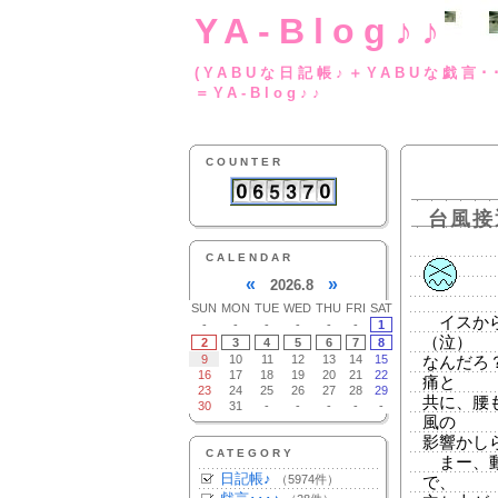
YA-Blog♪♪
(YABUな日記帳♪＋
＝YA-Blog♪♪
COUNTER
台風接
CALENDAR
«
»
2026.8
SUN
MON
TUE
WED
THU
FRI
SAT
イスから
-
-
-
-
-
-
1
（泣）
2
3
4
5
6
7
8
9
10
11
12
13
14
15
なんだろ
16
17
18
19
20
21
22
痛と
23
24
25
26
27
28
29
共に、腰
30
31
-
-
-
-
-
風の
影響かし
CATEGORY
まー、動
日記帳♪
（5974件）
で、