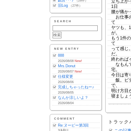
戯言･･･♪
（28件）
立ち上が
旧Log
（27件）
1日
腰が痛かっ
お仕事の
SEARCH
て
ヤツも、
が。
もう1件
て
って感じ
NEW ENTRY
だ。
888
終われば
2026/08/08
New!
なもんで
Mrs.Donut
宅。
2026/08/07
New!
今日は寄
仕様変更
飯。ビデ
2026/08/06
で、
完成しちゃったねー♪
明け方目
2026/08/05
寝ましょ
なんか涼しいよ？
2026/08/04
COMMENT
トラック
Re:ヌーピー第3回
YABU
この記