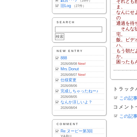
戯言･･･♪
（28件）
それとも
旧Log
（27件）
ま、
なんにせ
の
SEARCH
通過を待
そんな状
宅。
飯。ビデ
ハ、
もう朝だ
NEW ENTRY
か。
888
困ったも
2026/08/08
New!
Mrs.Donut
2026/08/07
New!
仕様変更
2026/08/06
トラック
完成しちゃったねー♪
2026/08/05
この記
なんか涼しいよ？
コメント
2026/08/04
この記
COMMENT
Re:ヌーピー第3回
YABU