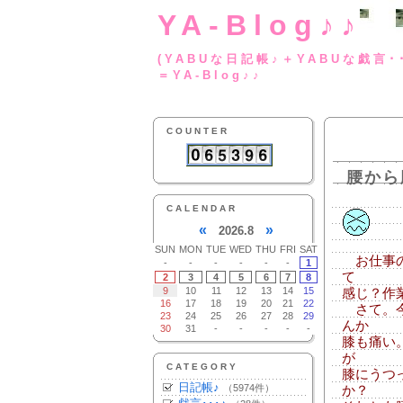
YA-Blog♪♪
(YABUな日記帳♪＋
＝YA-Blog♪♪
COUNTER
腰から
CALENDAR
«
»
2026.8
SUN
MON
TUE
WED
THU
FRI
SAT
お仕事の
-
-
-
-
-
-
1
て
2
3
4
5
6
7
8
9
10
11
12
13
14
15
感じ？作
16
17
18
19
20
21
22
さて。今
23
24
25
26
27
28
29
んか
30
31
-
-
-
-
-
膝も痛い
が
CATEGORY
膝にうつ
日記帳♪
（5974件）
か？